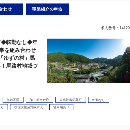
合わせ
職業紹介の申込
求人番号：14129
可◆転勤なし◆年
仕事を組み合わせ
「ゆずの村」馬
る！馬路村地域づ
年齢不問
第二新卒歓迎
未経験者応募可
転勤なし
あり
移住支援金対象求人
駐車場あり