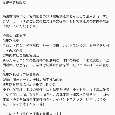
新規事業所設立
馬路村地域づくり協同組合の無期雇用派遣労働者として雇用され、マル
チワーカー（季節ごとに複数の仕事に従事）として派遣先の村内事業所
で働いていただきます。
派遣先の事業所
①馬路温泉
フロント接客、客室清掃・シーツ交換、レストラン接客、厨房で盛り付
け・配膳作業
②馬路村社会福祉協議会
あったかサロンでの昼食時の配膳補助、体操の補助、「地域支援」「訪
問活動」などを行い、業務は訪問時に話を聞いたり生活の様子の確認な
ど
③馬路林材加工協同組合
製造に関わる全ての機械の加工補助作業
④馬路村農業協同組合※繁忙期のみ
ゆず生産管理、圃場の整備、ゆず栽培管理等、ゆず収穫、ゆず加工作業
（ゆず搾汁工場、相名加工場等）、受注作業（注文入力補助等）、出荷
作業（ゆず商品出荷作業補助等）、イベントスタッフ（ゆずはじまる
祭、アンテナ店イベント等）
【この求人は移住支援金対象求人です】