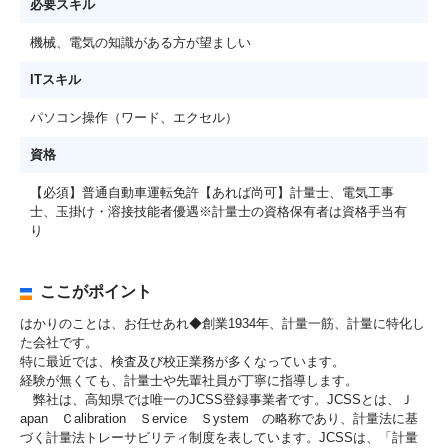
必要スキル
機械、電気の知識がある方が望ましい
ITスキル
パソコン操作（ワード、エクセル）
資格
【必須】普通自動車運転免許【あれば尚可】計量士、電気工事
士、玉掛け・溶接技能者優遇※計量士の資格保有者は資格手当有
り
ここがポイント
はかりのことは、お任せあれ◆創業1934年、計量一筋、計量に特化し
た会社です。
特に最近では、検査及び校正業務が多くなっています。
経験が無くても、計量士や先輩社員が丁寧に指導します。
弊社は、高知県では唯一のJCSS登録事業者です。JCSSとは、Ｊ
apan Ｃalibration Ｓervice Ｓystem の略称であり、計量法に基
づく計量法トレーサビリティ制度を表しています。JCSSは、「計量