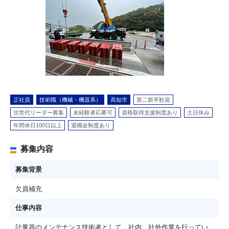
正社員
技術職（機械・機器系）
高知市
第二新卒歓迎
次世代リーダー募集
未経験者応募可
資格取得支援制度あり
土日休み
年間休日100日以上
退職金制度あり
募集内容
募集背景
欠員補充
仕事内容
計量器のメンテナンス技術者として、社内、社外作業を行ってい