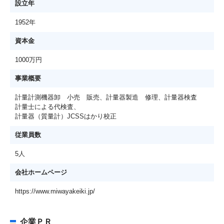
設立年
1952年
資本金
1000万円
事業概要
計量計測機器卸 小売 販売、計量器製造 修理、計量器検査
計量士による代検査、
計量器（質量計）JCSSはかり校正
従業員数
5人
会社ホームページ
https://www.miwayakeiki.jp/
企業ＰＲ