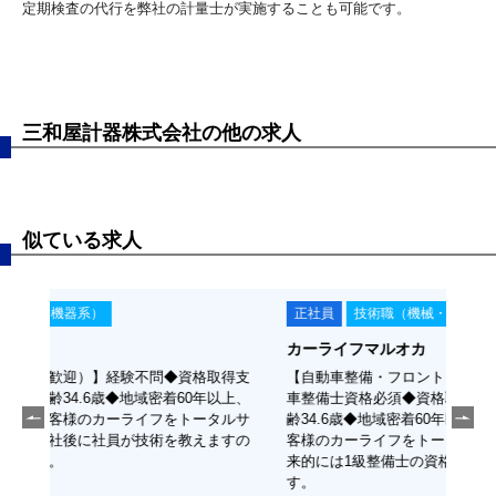
定期検査の代行を弊社の計量士が実施することも可能です。
三和屋計器株式会社の他の求人
似ている求人
正社員
技術職（機械・機器系）
正
カーライフマルオカ
株式
取得支
【自動車整備・フロント（整備士有資格者）】三級自動
【メ
以上、
車整備士資格必須◆資格取得支援制度あり◆社員平均年
等の
タルサ
齢34.6歳◆地域密着60年以上、培ってきたノウハウでお
課題
ますの
客様のカーライフをトータルサポートしていきます◆将
員募
来的には1級整備士の資格取得を目指していただけま
す。