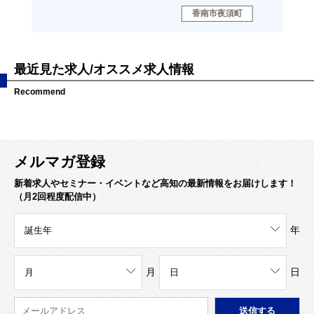
香南市夜須町
南
最近見た求人/オススメ求人情報
Recommend
メルマガ登録
新着求人やセミナー・イベントなど高知の最新情報をお届けします！
（月2回程度配信中）
年
月
日