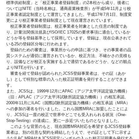
標準供給制度」と「校正事業者登録制度」の2本柱から成り、後者に
ついてはNITE（当時名称は、通商産業検査所）が平成5年11月より校
正事業者認定制度として運営してきました。平成17年7月1日、制度変
更により校正事業者登録制度として現在運営されています。
校正事業者登録制度は、校正事業者を対象とした任意の制度であ
り、計量法関係法規及びISO/IEC 17025の要求事項に適合しているか
どうか等を登録基準として採用しています。登録は、現在公表されて
いる25の登録区分毎に行われます。
登録のための審査は、事業所からの申請に基づき、その事業者の品
質システムが適切に運営されているか、校正方法、不確かさの見積も
り、設備などが校正を実施する上で適切であるかどうか、などの観点
よりNITEが行います。
審査を経て登録が認められたJCSS登録事業者は、その証（あか
し）として特別な標章の入った校正証明書を発行することができま
す。
また、JCSSは、1999年12月にAPAC（アジア太平洋認定協力機構）
（旧：APLAC（アジア太平洋試験所認定協力機構））の相互承認、
2000年11月にILAC（国際試験所認定協力機構）の相互承認（MRA）
への参加の署名を行いました。これら国際MRAに加盟したことによ
り、JCSSは一度の校正で世界中どこでも受入れられる状況（One-
Stop-Testing）の達成に、更に一歩近づいたものとなりました。
このような背景のもと、現在国際MRA対応を希望するJCSS登録事
業者は、別の任意な契約を締結したうえで、その証として下に示すよ
うなILAC MRA付きJCSS認定シンボルの入った校正証明書を発行する