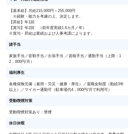
【基本給】月給215,000円～255,000円
※経験・能力を考慮の上、決定します。
【昇給】年1回
【賞与】年2回 （前年度実績1.6カ月／年）
※賞与・昇給は業績および人事考課によります。
諸手当
家族手当／皆勤手当／出張手当 ／資格手当／通勤手当（上限：1
2，000円/月）
福利厚生
各種保険完備（雇用・労災・健康・厚生）／退職金制度（勤続3年
以上）／マイカー通勤可（駐車場代4，000円/月で利用可）
受動喫煙対策
受動喫煙対策あり：禁煙
休日休暇