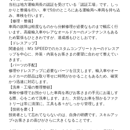
当社は地方運輸局長の認証を受けている「認証工場」です。しっ
かりと整備を行い、車で5分のところにある運輸局へ車両を持ち込
み、車検を行います。
【修理・整備】
車両の故障は軽度なものから分解修理が必要なものまで幅広く行
います。高級輸入車やレアなオールドカーのメンテナンスもある
ため緊張もひときわですが、達成感もひとしおです。
【ドレスアップ】
関連会社：M'z SPEEDでのカスタムコンプリートカーのドレスア
ップを中心に、外装・内装をお客さまの要望に合わせて整えてい
きます。
【パーツの手配】
修理やドレスアップに必要なパーツを注文します。輸入車やオー
ルドカーの部品は取り寄せに時間がかかることもあるため、確実
かつ迅速に対応します。
【洗車・工場の整理整頓】
車検や修理でお預かりした車両を再びお客さまの手元にお返しす
る際、心をこめて洗車します。また、大切なお車を預かるファク
トリーは常に清潔に。工具も各々がしっかり管理します。
【技術を磨く】
技術者として忘れてならないのは、自身の研鑽です。スキルアッ
プ=お客さまの喜びがさらに大きくなることです。