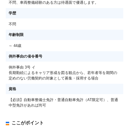
不問、車両整備経験のある方は待遇面で優遇します。
学歴
不問
年齢制限
～ 44歳
例外事由の省令番号
例外事由 3号 イ
長期勤続によるキャリア形成を図る観点から、若年者等を期間の
定めのない労働契約の対象として募集・採用する場合
資格
【必須】自動車整備士免許・普通自動車免許（AT限定可）、普通
中型免許があれば尚可
ここがポイント