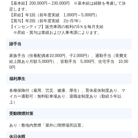
【基本給】200,000円～230,000円 ※基本給は経験を考慮して決
定します。
【昇給】年1回（前年度実績 1,000円～5,000円）
【賞与】年2回（前年度実績 2か月/年）
【インセンティブ】販売車両の粗利の5％を毎月支給
※昇給・賞与は業績および人事考課によります。
諸手当
家族手当（扶養配偶者10,000円、子2,000円）、通勤手当（実費支
給上限あり月額:5,000円）、皆勤手当 5,000円、住宅手当 10,00
0円
福利厚生
各種保険付（雇用、労災、健康、厚生）、育休産休制度あり、マ
イカー通勤可：無料駐車場あり、退職金制度あり（勤続５年以
上）
受動喫煙対策
あり：敷地内禁煙「屋外に喫煙場所設置」
休日休暇