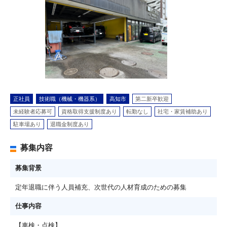
正社員
技術職（機械・機器系）
高知市
第二新卒歓迎
未経験者応募可
資格取得支援制度あり
転勤なし
社宅・家賃補助あり
駐車場あり
退職金制度あり
募集内容
募集背景
定年退職に伴う人員補充、次世代の人材育成のための募集
仕事内容
【車検・点検】