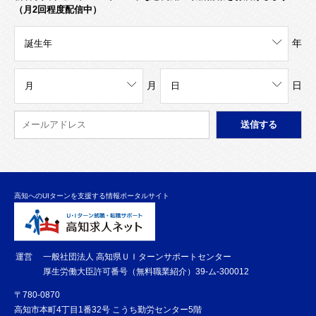
（月2回程度配信中）
年
月
日
高知へのUIターンを支援する情報ポータルサイト
運営
一般社団法人 高知県ＵＩターンサポートセンター
厚生労働大臣許可番号（無料職業紹介）39-ム-300012
〒780-0870
高知市本町4丁目1番32号 こうち勤労センター5階