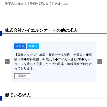
昨年の社員旅行は沖縄へ2泊3日で行きました。
株式会社バイエルンオートの他の求人
正社員
事務職
正
車の販
【事務スタッフ】車両・顧客データ管理、伝票入力◆経
【セ
ー通勤
験不問◆年齢制限：44歳以下◆マイカー通勤OK◆カー
売業
域貢
ライフを通じて充実した生活の提案、地域貢献活動も行
OK
っております。
献活
高知市
高
似ている求人