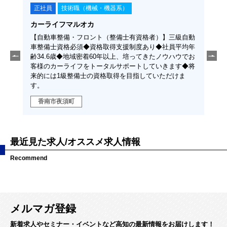
正社員
技術職（機械・機器系）
正
カーライフマルオカ
株式
取得支
【自動車整備・フロント（整備士有資格者）】三級自動
【メ
以上、
車整備士資格必須◆資格取得支援制度あり◆社員平均年
等の
タルサ
齢34.6歳◆地域密着60年以上、培ってきたノウハウでお
課題
ますの
客様のカーライフをトータルサポートしていきます◆将
員募
来的には1級整備士の資格取得を目指していただけま
す。
香南市夜須町
南
最近見た求人/オススメ求人情報
Recommend
メルマガ登録
新着求人やセミナー・イベントなど高知の最新情報をお届けします！