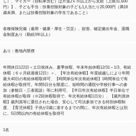
し）、マイカー（自転車含む）は片道2ｋｍ以上から支給（上限31,600
円）】、子ども手当：扶養控除対象の子ども1人当たり20,000円（満18
歳未満、または扶養控除対象の学生であること）
各種保険完備（雇用・健康・厚生・労災）、財形、確定拠出年金、退職
金制度あり（勤続3年以上）
あり：敷地内禁煙
年間休日122日＜土日祝休み、夏季休暇、年末年始休暇12/31～1/3、有給
休暇（６ヶ月経過後12日）＞、【年次有給休暇】年度繰越しにより年間
最大40日の有給休暇取得可、【時間単位年次有給休暇】1時間単位で有
給休暇が取得可。年間5日分を限度に、短時間の通院や学校行事への参
加（参観日・三者面談）等に利用可、【半日年次有給休暇】半日単位で
有給休暇が取得（※2回休暇取得で、年次有給休暇1日分）、【裁判員休
暇】裁判員等に選任された場合、安心して司法参加できる特別休暇制
度、【育児休暇】子供が2歳に達するまでの間に、年次有給休暇とは別
に、5日間以内の有給休暇を取得可
1名