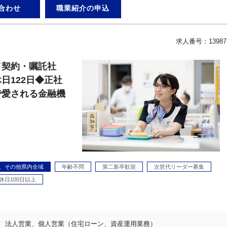
合わせ
職業紹介の申込
求人番号：13987
／契約・嘱託社
日122日◆正社
で愛される金融機
、その他県内全域
年齢不問
第二新卒歓迎
次世代リーダー募集
休日100日以上
法人営業、個人営業（住宅ローン、資産運用業務）