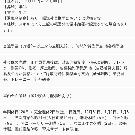
【基本給】170,000円～340,000円
【昇給】年1回
【賞与】年2回
【退職金制度】あり（嘱託社員期間においては退職金なし）
※経験、スキルにより上記の範囲外で基本給額の設定をする場合もあり
ます。
交通手当（片道2㎞以上から全額支給）、時間外労働手当 他各種手当
社会保険完備、正社員登用後は、財形貯蓄制度、持株会制度、テレワー
ク、副業OK、住宅・厚生融資、各種契約保養所 他【自己啓発支援】難
易度の高い資格については取得時に奨励金を支給【研修制度】業務研
修、トレーニー、行外研修
屋内全面禁煙（屋外喫煙可能場所あり）
年間休日120日（ 完全週休2日制(土・日祝日、12月31日、1月2日、1月3
日）、年次有給休暇21日(入社直後14日）、連続休暇（5日）、計画休暇
（5日）、アニバーサリー休暇（1日）、ウエルネス休暇（2日）、慶弔
休暇、産前産後休暇、育児サポート休暇 他