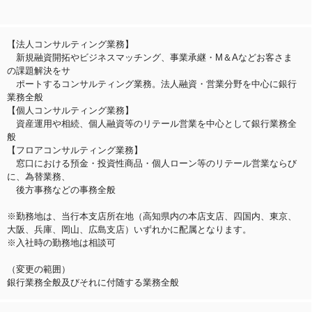
【法人コンサルティング業務】
新規融資開拓やビジネスマッチング、事業承継・M＆Aなどお客さま
の課題解決をサ
ポートするコンサルティング業務。法人融資・営業分野を中心に銀行
業務全般
【個人コンサルティング業務】
資産運用や相続、個人融資等のリテール営業を中心として銀行業務全
般
【フロアコンサルティング業務】
窓口における預金・投資性商品・個人ローン等のリテール営業ならび
に、為替業務、
後方事務などの事務全般
※勤務地は、当行本支店所在地（高知県内の本店支店、四国内、東京、
大阪、兵庫、岡山、広島支店）いずれかに配属となります。
※入社時の勤務地は相談可
（変更の範囲）
銀行業務全般及びそれに付随する業務全般