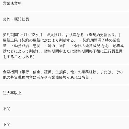
営業店業務
契約・嘱託社員
契約期間1ヶ月～12ヶ月 ※入社月により異なる （※契約更新あり。）
更新上限（契約の更新は次により判断する。 ・契約期間満了時の業務
量 ・勤務成績、態度 ・能力、適性 ・会社の経営状況 なお、勤務成
績などによって判断し、契約期間中または契約期間終了後に正行員登用
をすることもある）
金融機関（銀行、信金、証券、生損保、他）の業務経験、または、その
他の募集職務内容に活かせる業務経験があれば尚良し
短大卒以上
不問
不問