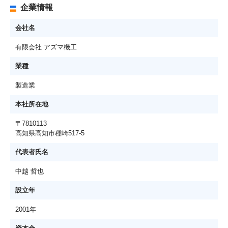
企業情報
会社名
有限会社 アズマ機工
業種
製造業
本社所在地
〒7810113
高知県高知市種崎517-5
代表者氏名
中越 哲也
設立年
2001年