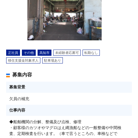
正社員
その他
高知市
未経験者応募可
転勤なし
移住支援金対象求人
駐車場あり
募集内容
募集背景
欠員の補充
仕事内容
◆船舶機関の分解、整備及び点検、修理
・顧客様のカツオやマグロはえ縄漁船などの一般整備や中間検
査、定期検査を行います。（車で言うところの、車検などで