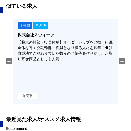
似ている求人
正社員
その他
正社員
株式会社スウィーツ
株式会
届
【将来の幹部・役員候補】リーダーシップを発揮し組織
【調達
転
全体を導く次期幹部・役員となり得る人材を募集！◆独
客対応
自製法でこだわり抜いた数々のお菓子を作り続け、お取
験豊富
り寄せ商品としても人気！
ってい
クリフ
がある
機、プ
ペット
種機器
香美市
高知
最近見た求人/オススメ求人情報
Recommend