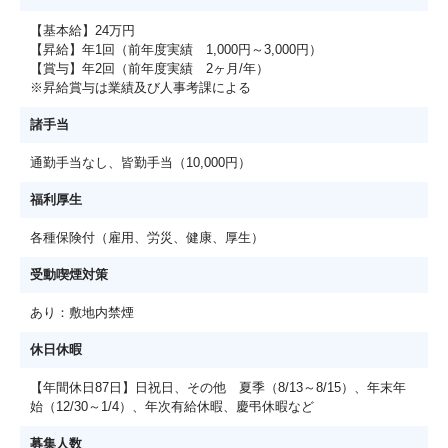
【基本給】24万円
【昇給】年1回（前年度実績 1,000円～3,000円）
【賞与】年2回（前年度実績 2ヶ月/年）
※昇給賞与は業績及び人事考課による
諸手当
通勤手当なし、皆勤手当（10,000円）
福利厚生
各種保険付（雇用、労災、健康、厚生）
受動喫煙対策
あり：敷地内禁煙
休日休暇
【年間休日87日】日祝日、その他 夏季（8/13～8/15）、年末年
始（12/30～1/4）、年次有給休暇、慶弔休暇など
募集人数