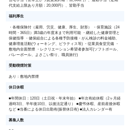
代支給上限あり月額：20,000円）、皆勤手当
福利厚生
・各種保険付（雇用、労災、健康、厚生、財形） ・保育施設（24
時間・365日）満3歳の年度末まで利用可能 ・継続した健康管理と
保健指導 ・健保組合による各種予防接種・がん検診の料金補助、
健康増進活動(ウォーキング、ピラティス等) ・従業員食堂完備 ・
敷地内全面禁煙 ・レクリエーション希望者参加可(ソフトボール、
バレーボール、よさこい祭り、職員旅行)
受動喫煙対策
あり：敷地内禁煙
休日休暇
■年間休日：120日（土日祝・年末年始） ■年次有給休暇（2ヶ月経
過時3日、半年後10日、以後法定通り） ■慶弔休暇、産前産後休暇
など ■当番による休日出勤有(振替休日有) ■法人カレンダー有
募集人数