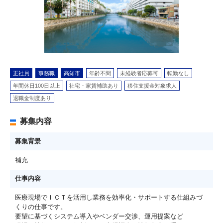
正社員
事務職
高知市
年齢不問
未経験者応募可
転勤なし
年間休日100日以上
社宅・家賃補助あり
移住支援金対象求人
退職金制度あり
募集内容
募集背景
補充
仕事内容
医療現場でＩＣＴを活用し業務を効率化・サポートする仕組みづ
くりの仕事です。
要望に基づくシステム導入やベンダー交渉、運用提案など