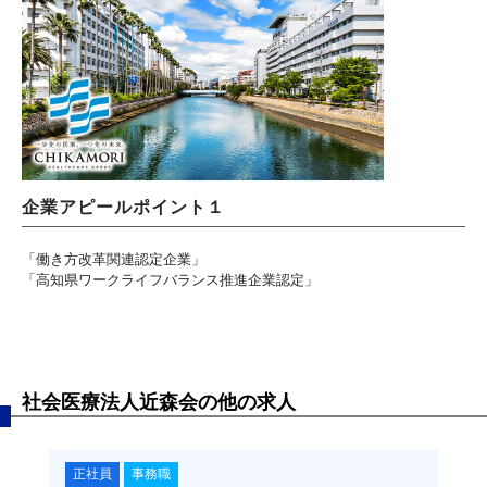
企業アピールポイント１
「働き方改革関連認定企業」
「高知県ワークライフバランス推進企業認定」
社会医療法人近森会の他の求人
正社員
事務職
正社員
事