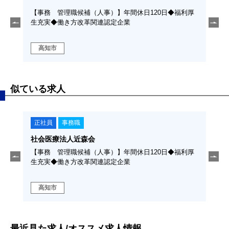
【事務 管理職候補（人事）】年間休日120日◆福利厚
【事務（施設
生充実◆働き方改革関連認定企業
実◆働き方改
高知市
高知市
似ている求人
正社員
事務職
正
社会医療法人近森会
社会
管理運
【事務 管理職候補（人事）】年間休日120日◆福利厚
【事
生充実◆働き方改革関連認定企業
実◆
高知市
高
最近見た求人/オススメ求人情報