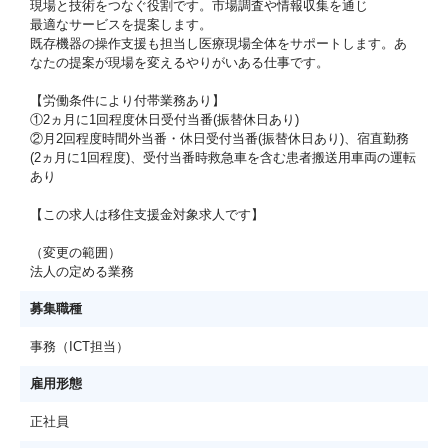
現場と技術をつなぐ役割です。市場調査や情報収集を通じ
最適なサービスを提案します。
既存機器の操作支援も担当し医療現場全体をサポートします。あ
なたの提案が現場を変えるやりがいある仕事です。
【労働条件により付帯業務あり】
①2ヵ月に1回程度休日受付当番(振替休日あり)
②月2回程度時間外当番・休日受付当番(振替休日あり)、宿直勤務
(2ヵ月に1回程度)、受付当番時救急車を含む患者搬送用車両の運転
あり
【この求人は移住支援金対象求人です】
（変更の範囲）
法人の定める業務
募集職種
事務（ICT担当）
雇用形態
正社員