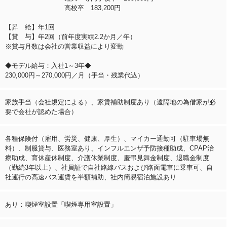
高校卒 183,200円
【昇 給】年1回
【賞 与】年2回（前年度実績2.2か月／年）
※賞与月数は会社の営業収益により変動
◆モデル給与：入社1～3年◆
230,000円～270,000円／月（手当・残業代込）
家族手当（会社規定による）、家賃補助制度あり（遠隔地の為借家が必
要で会社が認めた場合）
各種保険付（雇用、労災、健康、厚生）、マイカー通勤可（駐車場無
料）、制服貸与、医務室あり、インフルエンザ予防接種助成、CPAP治
療助成、育休産休制度、介護休業制度、慶弔見舞金制度、退職金制度
（勤続3年以上）、社員証で自社路線バスおよび路面電車に乗車可、自
社運行の高速バス運賃を半額補助、社内簡易宿泊施設あり
あり：喫煙室設置「喫煙専用室設置」