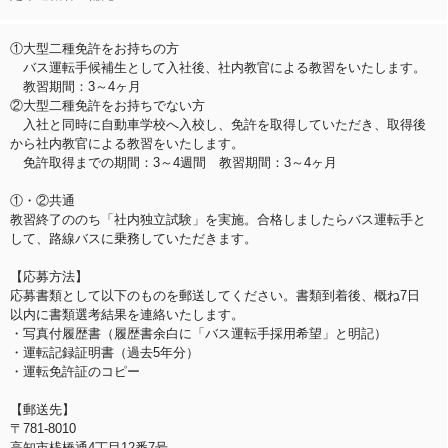
①大型二種免許をお持ちの方
バス運転手候補生として入社後、社内教官による教習をいたします。
教習期間：3～4ヶ月
②大型二種免許をお持ちでない方
入社と同時に自動車学校へ入校し、免許を取得していただき、取得後
から社内教官による教習をいたします。
免許取得までの期間：3～4週間 教習期間：3～4ヶ月
①・②共通
教習終了ののち「社内独立試験」を実施。合格しましたらバス運転手と
して、路線バスに乗務していただきます。
【応募方法】
応募書類として以下のものを郵送してください。書類到着後、概ね7日
以内に書類選考結果を連絡いたします。
・写真付履歴書（履歴書余白に「バス運転手採用希望」と明記）
・運転記録証明書（過去5年分）
・運転免許証のコピー
【郵送先】
〒781-8010
高知市桟橋通4丁目12番7号