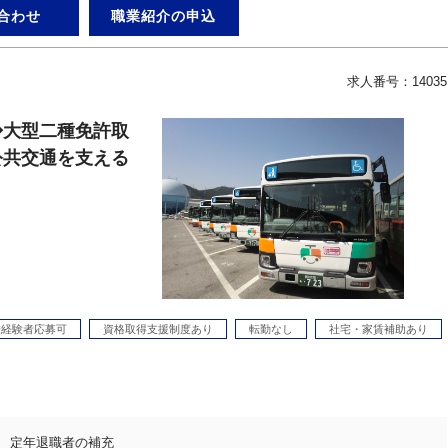
合わせ
職業紹介の申込
求人番号：14035
◆大型二種免許取
公共交通を支える
？
未経験者応募可
資格取得支援制度あり
転勤なし
社宅・家賃補助あり
定年退職者の補充