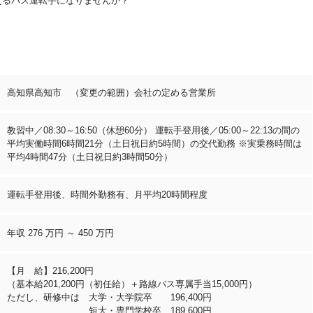
えるバス運転手になりませんか？
高知県高知市 （変更の範囲）会社の定める営業所
教習中／08:30～16:50（休憩60分） 運転手登用後／05:00～22:13の間の
平均実働時間6時間21分（土日祝日約5時間）の交代勤務 ※実乗務時間は
平均4時間47分（土日祝日約3時間50分）
運転手登用後、時間外勤務有、月平均20時間程度
年収 276 万円 ～ 450 万円
【月 給】216,200円
（基本給201,200円（初任給）＋路線バス専属手当15,000円）
ただし、研修中は 大学・大学院卒 196,400円
短大・専門学校卒 189,600円