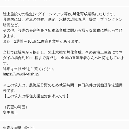
陸上施設での稚魚(マダイ・シマアジ等)の孵化育成業務になります。
具体的には、稚魚の観察、測定、水槽の環境管理、掃除、プランクトン
培養など。
その他、設備の修繕等を含め稚魚育成に関わる様々な業務に携わって頂
きます。
また、1週間～10日に1度宿直業務があります。
当社では親魚から採卵し、陸上水槽で孵化育成、その後海上生簀にてマ
ダイの場合約10cm程まで育成し、全国の養殖業者さんへ出荷をしていま
す。
詳細は当社HPをご覧ください。
https://www.ii-yfish.jp/
※この求人は、農漁業分野のため就業時間・休日条件は労働基準法適用
外です。
【この求人は移住支援金対象求人です】
（変更の範囲）
変更無し
生産技術職（陸上）