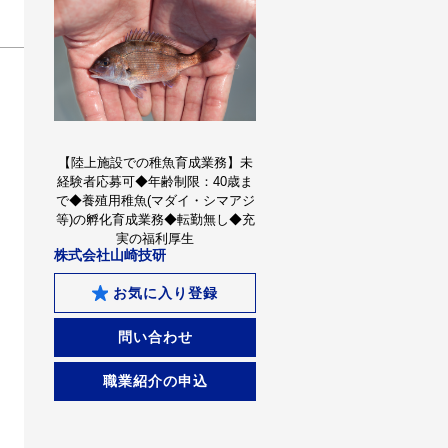
【陸上施設での稚魚育成業務】未
経験者応募可◆年齢制限：40歳ま
で◆養殖用稚魚(マダイ・シマアジ
等)の孵化育成業務◆転勤無し◆充
実の福利厚生
株式会社山崎技研
お気に入り登録
問い合わせ
職業紹介の申込