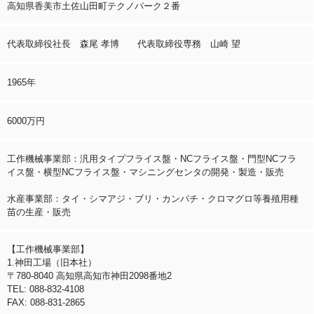
高知県香美市土佐山田町テクノパーク２番
代表取締役社長 森尾 孝博 代表取締役専務 山崎 望
1965年
6000万円
工作機械事業部：汎用タイプフライス盤・NCフライス盤・門型NCフラ
イス盤・横型NCフライス盤・マシニングセンタの開発・製造・販売
水産事業部：タイ・シマアジ・ブリ・カンパチ・クロマグロ等養殖用種
苗の生産・販売
【工作機械事業部】
1.神田工場（旧本社）
〒780-8040 高知県高知市神田2098番地2
TEL: 088-832-4108
FAX: 088-831-2865