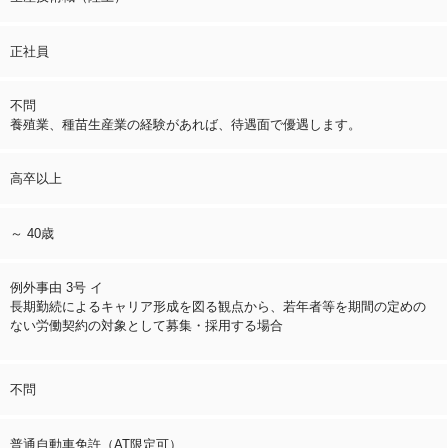
正社員
不問
養殖業、種苗生産業の経験があれば、待遇面で優遇します。
高卒以上
～ 40歳
例外事由 3号 イ
長期勤続によるキャリア形成を図る観点から、若年者等を期間の定めの
ない労働契約の対象として募集・採用する場合
不問
普通自動車免許（AT限定可）