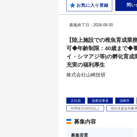
問い
お気に入り登録
募集終了日：2026-09-30
【陸上施設での稚魚育成業
可◆年齢制限：40歳まで◆
イ・シマアジ等)の孵化育成
充実の福利厚生
株式会社山崎技研
正社員
漁業従事者
須崎市
年間休日100日以上
移住支援金対象
募集内容
募集背景