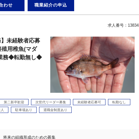
合わせ
職業紹介の申込
求人番号：13834
務】未経験者応募
養殖用稚魚(マダ
業務◆転勤無し◆
第二新卒歓迎
次世代リーダー募集
未経験者応募可
転勤なし
求人
駐車場あり
退職金制度あり
将来の組織形成のための募集