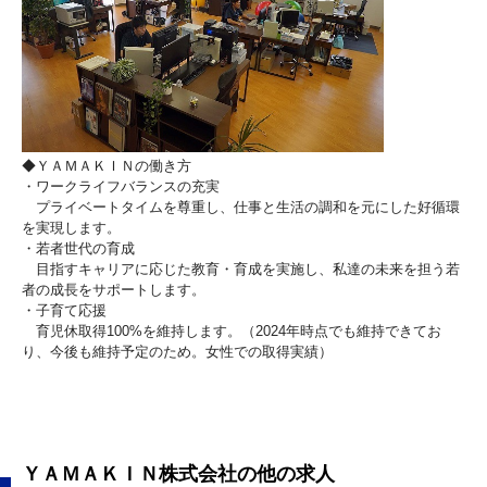
◆ＹＡＭＡＫＩＮの働き方
・ワークライフバランスの充実
プライベートタイムを尊重し、仕事と生活の調和を元にした好循環
を実現します。
・若者世代の育成
目指すキャリアに応じた教育・育成を実施し、私達の未来を担う若
者の成長をサポートします。
・子育て応援
育児休取得100%を維持します。（2024年時点でも維持できてお
り、今後も維持予定のため。女性での取得実績）
ＹＡＭＡＫＩＮ株式会社の他の求人