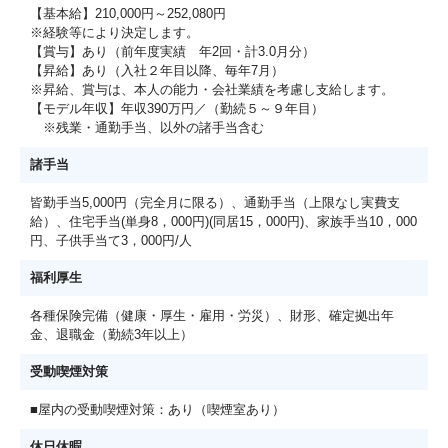
【基本給】210,000円～252,080円
※経験等により決定します。
【賞与】あり（前年度実績 年2回・計3.0月分）
【昇給】あり（入社２年目以降、毎年7月）
※昇給、賞与は、本人の能力・会社業績を考慮し支給します。
【モデル年収】年収390万円／（勤続５～９年目）
※残業・通勤手当、以外の諸手当含む
諸手当
皆勤手当5,000円（完全月に限る）、通勤手当（上限なし実費支
給）、住宅手当(単身8，000円)(同居15，000円)、家族手当10，000
円、子供手当て3，000円/人
福利厚生
各種保険完備（健康・厚生・雇用・労災）、財形、確定拠出年
金、退職金（勤続3年以上）
受動喫煙対策
■屋内の受動喫煙対策：あり（喫煙室あり）
休日休暇