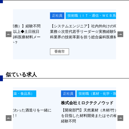
正社員
技術職（ＩＴ・通信・ＷＥＢ系）
正
験不問
【システムエンジニア】社内外向けのICTサービス開発
【金
祝日
業務☆次世代若手リーダー☆実務経験5年以上必須☆歯
次世
料メー
科業界の技術革新を担う総合歯科医療材料メーカー☆
の技
香南市
香
似ている求人
正社員
技術職（素材・化学・医薬・食品系）
正
株式会社ミロクテクノウッド
井上
一緒に
【開発部門】天然素材（木材/竹）にさらなる付加価値
【製
を目指した材料開発またはその補助を担当頂きます。※
◆次
経験不問
12