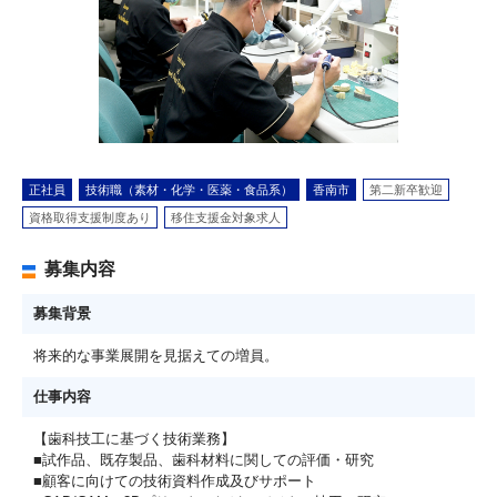
正社員
技術職（素材・化学・医薬・食品系）
香南市
第二新卒歓迎
資格取得支援制度あり
移住支援金対象求人
募集内容
募集背景
将来的な事業展開を見据えての増員。
仕事内容
【歯科技工に基づく技術業務】
■試作品、既存製品、歯科材料に関しての評価・研究
■顧客に向けての技術資料作成及びサポート