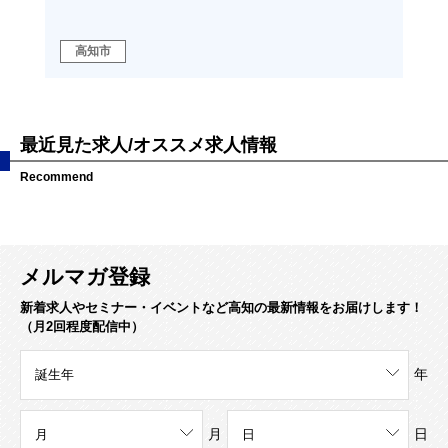
ンラ
奨学
高知市
高
最近見た求人/オススメ求人情報
Recommend
メルマガ登録
新着求人やセミナー・イベントなど高知の最新情報をお届けします！
（月2回程度配信中）
年
月
日