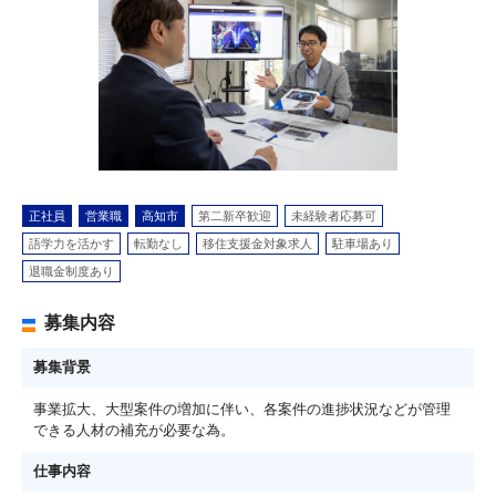
正社員
営業職
高知市
第二新卒歓迎
未経験者応募可
語学力を活かす
転勤なし
移住支援金対象求人
駐車場あり
退職金制度あり
募集内容
募集背景
事業拡大、大型案件の増加に伴い、各案件の進捗状況などが管理
できる人材の補充が必要な為。
仕事内容