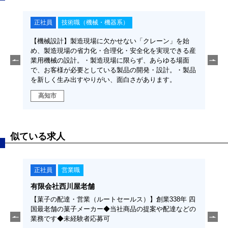
正社員
技術職（機械・機器系）
正
ロー、
【機械設計】製造現場に欠かせない「クレーン」を始
【製
大歓
め、製造現場の省力化・合理化・安全化を実現できる産
歓迎
業用機械の設計。・製造現場に限らず、あらゆる場面
無し
で、お客様が必要としている製品の開発・設計。・製品
を新しく生み出すやりがい、面白さがあります。
高知市
高
似ている求人
正社員
営業職
正
有限会社西川屋老舗
株式
年間休
【菓子の配達・営業（ルートセールス）】創業338年 四
【技
国最老舗の菓子メーカー◆当社商品の提案や配達などの
存取
業務です◆未経験者応募可
積・