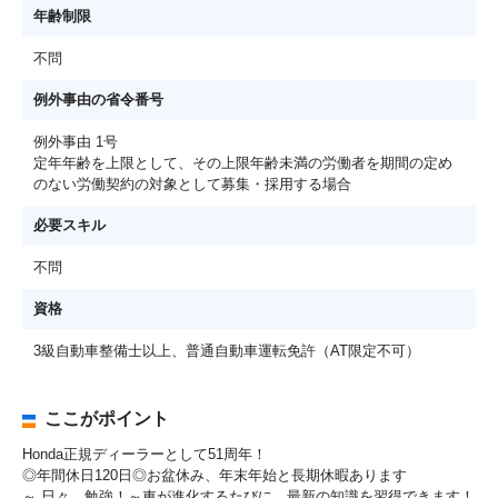
年齢制限
不問
例外事由の省令番号
例外事由 1号
定年年齢を上限として、その上限年齢未満の労働者を期間の定め
のない労働契約の対象として募集・採用する場合
必要スキル
不問
資格
3級自動車整備士以上、普通自動車運転免許（AT限定不可）
ここがポイント
Honda正規ディーラーとして51周年！
◎年間休日120日◎お盆休み、年末年始と長期休暇あります
～ 日々、勉強！～車が進化するたびに、最新の知識を習得できます！