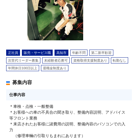
正社員
販売・サービス職
高知市
年齢不問
第二新卒歓迎
次世代リーダー募集
未経験者応募可
資格取得支援制度あり
転勤なし
年間休日100日以上
退職金制度あり
募集内容
仕事内容
＊車検・点検・一般整備
＊お客様への車の不具合の聞き取り、整備内容説明、アドバイス
等フロント業務
＊来店されたお客様に諸費用の説明、整備内容のパソコンでの入
力
（修理車輛の引取りもまれにあります）