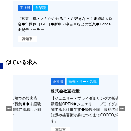
正社員
営業職
【営業】車・人とかかわることが好きな方！未経験大歓
迎◆年間休日120日◆新車・中古車などの営業◆Honda
正規ディーラー
高知市
似ている求人
正社員
販売・サービス職
正
株式会社宝石堂
株式
客応
【ジュエリー・ブライダルリングの販売】2025年7月に
【セ
未経験
新店舗OPEN◆ジュエリー・ブライダルリングの販売に
売業
した町
関するお仕事です◆経験不問、最初の3ヶ月は基本的な
OK
知識や接客術が身につくまでCOCCOがサポート致しま
献活
す。
高知市
高