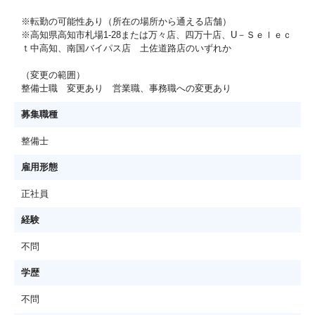
※転勤の可能性あり（所在の場所から通える店舗）
※高知県高知市札場1-28または万々店、四万十店、U－Ｓｅｌｅｃ
ｔ中高知、南国バイパス店 土佐道路店のいずれか
（変更の範囲）
整備士職 変更あり 営業職、事務職への変更あり
募集職種
整備士
雇用形態
正社員
経験
不問
学歴
不問