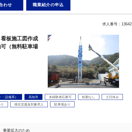
合わせ
職業紹介の申込
求人番号：13642
】看板施工図作成
勤可（無料駐車場
ト・設備系）
高知市
未経験者応募可
転勤なし
土日休み
あり
移住支援金対象求人
駐車場あり
事業拡大のため