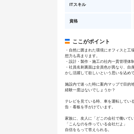
ITスキル
資格
ここがポイント
・自然に囲まれた環境にオフィスと工
想力も高まり
・設計・製作・施工の社内一貫管理体
・社員名刺裏面は全員色が異なり、自
かし活躍して欲しいという
施設内で迷った時に案内マップで目的
経験一度はないでしょうか？
テレビを見ている時、車を運転してい
告・看板を手がけています。
家族に、友人に「どこの会社で働いて
「こんなのを作っている会社だよ」
自信をもって答えられる。