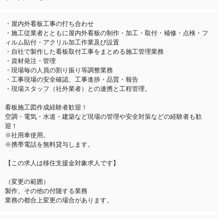
・屋内外看板工事の打ち合わせ
・施工従業者とともに屋内外看板の制作・加工・取付・補修・点検・フ
ィルム貼付・アクリル加工作業及び設置
・自社で製作した看板取付工事をまとめる施工管理業務
・資材発注・管理
・現場毎の人員の割り振り等調整業務
・工事現場の安全確認、工事進捗・品質・報告
・現場スタッフ（社外業者）との連携と工程管理。
看板施工図作成経験者歓迎！
空調・電気・水道・建築など現場の管理や安全対策などの経験者も歓
迎！
※社用車使用。
※携帯電話を無料貸与します。
【この求人は移住支援金対象求人です】
（変更の範囲）
製作、その他の付随する業務
業務の都合上変更の場合があります。