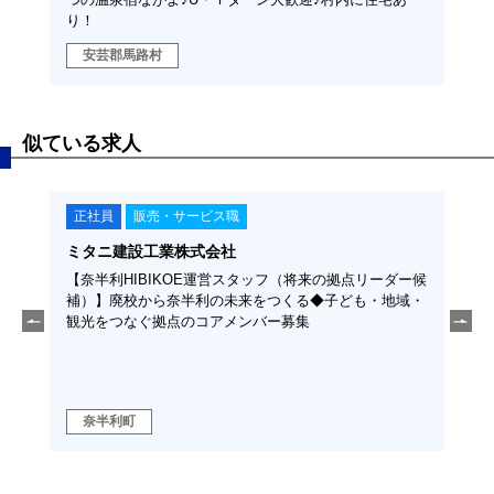
り！
安芸郡馬路村
似ている求人
正社員
販売・サービス職
正
ミタニ建設工業株式会社
株式
重視し
【奈半利HIBIKOE運営スタッフ（将来の拠点リーダー候
【フ
補）】廃校から奈半利の未来をつくる◆子ども・地域・
の清
観光をつなぐ拠点のコアメンバー募集
万十
室の
れた
奈半利町
四