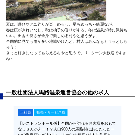
夏は川遊びやアユ釣りが楽しめるし、星もめっちゃ綺麗なが。
春は桜がきれいなし、秋は柚子の香りがする。冬は温泉が特に気持ち
いい。田舎の良さが全身で楽しめる村やと思うがよ。
全国的に見ても雨が多い地域やけんど、村人はみんなぁカラッとしち
ゅう！
きっと好きになってもらえる村やと思うで。UＩターン大歓迎ですき
ね～
一般社団法人馬路温泉運営協会の他の求人
正社員
販売・サービス職
【レストランホール係】全国から訪れるお客様をおもて
なしせんかえー！？人口900人の馬路村にあるたった一
つの温泉宿ながよ♪U・Ｉターン大歓迎♪村内に住宅あ