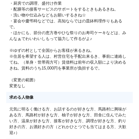
・厨房での調理、盛付け作業
・配膳等の接客サービスのサポートをするときもあるきね。
・洗い物や仕込みなどもお願いするきね☆
・宴会や慶弔時などでは、高知ならではの皿鉢料理作りもある
で。
・ほかにも、節分の恵方巻やひな祭りのお寿司ケーキなどは、み
んなぁでわいわいしもって協力して作るがよ♪
※ゆずの村として全国からお客様が来るきね。
※住居を希望する人は、村営住宅を手配出来るき、事前に連絡し
てね。（単身・世帯両方可）賃借料は前年の収入額により決める
きね。賃料のうち15,000円を事業所が負担するで。
（変更の範囲）
変更なし
求める人物像
元気に明るく働ける方、お話するのが好きな方、馬路村に興味が
ある方、馬路村が好きな方、柚子が好きな方、田舎に住んでみた
い方、温泉が好きな方、接客が好きな方、調理が好きな方、釣り
好きの方、お酒好きの方（どれかひとつでも当てはまる方、大歓
迎♪）