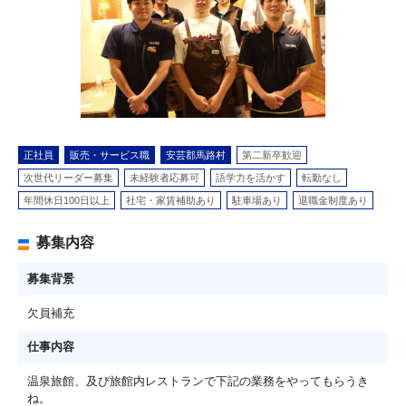
正社員
販売・サービス職
安芸郡馬路村
第二新卒歓迎
次世代リーダー募集
未経験者応募可
語学力を活かす
転勤なし
年間休日100日以上
社宅・家賃補助あり
駐車場あり
退職金制度あり
募集内容
募集背景
欠員補充
仕事内容
温泉旅館、及び旅館内レストランで下記の業務をやってもらうき
ね。