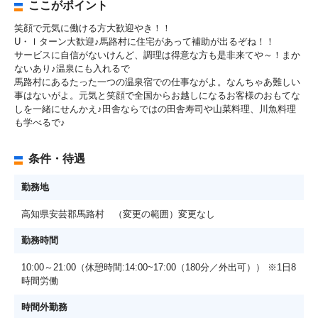
ここがポイント
笑顔で元気に働ける方大歓迎やき！！
U・Ｉターン大歓迎♪馬路村に住宅があって補助が出るぞね！！
サービスに自信がないけんど、調理は得意な方も是非来てや～！まか
ないあり♪温泉にも入れるで
馬路村にあるたった一つの温泉宿での仕事ながよ。なんちゃあ難しい
事はないがよ。元気と笑顔で全国からお越しになるお客様のおもてな
しを一緒にせんかえ♪田舎ならではの田舎寿司や山菜料理、川魚料理
も学べるで♪
条件・待遇
勤務地
高知県安芸郡馬路村 （変更の範囲）変更なし
勤務時間
10:00～21:00（休憩時間:14:00~17:00（180分／外出可）） ※1日8
時間労働
時間外勤務