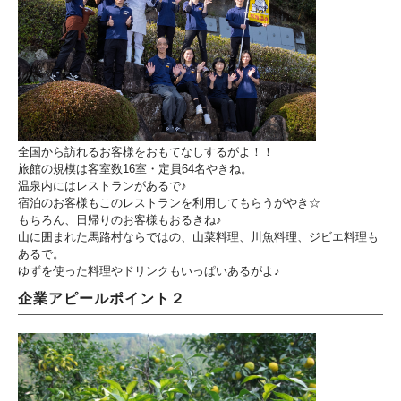
全国から訪れるお客様をおもてなしするがよ！！
旅館の規模は客室数16室・定員64名やきね。
温泉内にはレストランがあるで♪
宿泊のお客様もこのレストランを利用してもらうがやき☆
もちろん、日帰りのお客様もおるきね♪
山に囲まれた馬路村ならではの、山菜料理、川魚料理、ジビエ料理も
あるで。
ゆずを使った料理やドリンクもいっぱいあるがよ♪
企業アピールポイント２