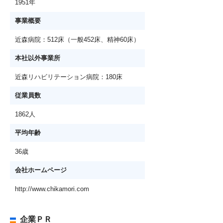
1951年
事業概要
近森病院：512床（一般452床、精神60床）
本社以外事業所
近森リハビリテーション病院：180床
従業員数
1862人
平均年齢
36歳
会社ホームページ
http://www.chikamori.com
企業ＰＲ