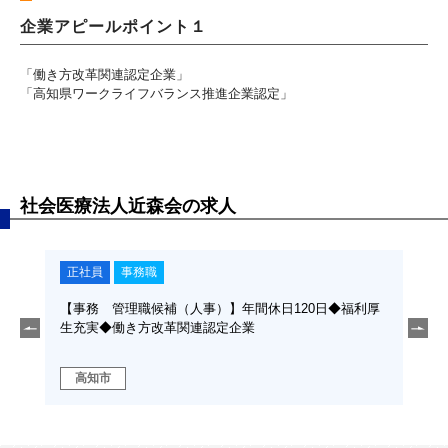
企業アピールポイント１
「働き方改革関連認定企業」
「高知県ワークライフバランス推進企業認定」
社会医療法人近森会の求人
正社員
事務職
正
転勤
【事務 管理職候補（人事）】年間休日120日◆福利厚
【事
生充実◆働き方改革関連認定企業
実◆
高知市
高