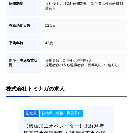
研修制度
入社後３カ月OJT研修制度、新卒者は外部研修制
度あり
有給消化日数
12.1日
平均年齢
42歳
新卒・中途就業状
採用者数：新卒4人／中途7人
況
採用者数のうち離職者数：新卒0人／中途1人
株式会社トミナガの求人
正社員
技術職（機械・機器系）
正社員
験者
【荷受作業員】未経験者応募可◆59
【技