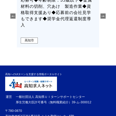
◆金属
歳以下◆荷受け・出荷で製造現場を
制限：
◆資
支える仕事◆資格取得支援あり◆転
応が
見学
勤無し◆会社見学可
見積
度導
務作
も実
ます
高知市
高知
高知へのUIターンを支援する情報ポータルサイト
運営
一般社団法人 高知県ＵＩターンサポートセンター
厚生労働大臣許可番号（無料職業紹介）39-ム-300012
〒780-0870