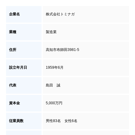
企業名
株式会社トミナガ
業種
製造業
住所
高知市布師田3981-5
設立年月日
1959年6月
代表
島田 誠
資本金
5,000万円
従業員数
男性83名 女性6名