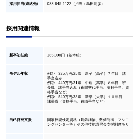
採用担当(連絡先)
088-845-1122（担当：島田龍彦）
採用関連情報
新卒初任給
165,000円（基本給）
モデル年収
例① 325万円/25歳 新卒（高卒）７年目 諸
手当込み
例② 440万円/31歳 中途（高卒）８年目 班
長職 諸手当込み（夜間交代手当、溶解手当、資
格手当など）
例③ 540万円/38歳 新卒（大卒）１６年目
課長職（資格手当、役職手当など）
自己啓発支援
国家技能検定資格（銑鉄鋳物、数値制御、マシニ
ングセンター等）その他技能講習会支援制度あり