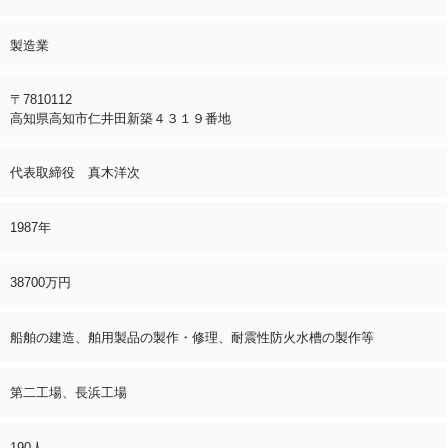
製造業
〒7810112
高知県高知市仁井田新築４３１９番地
代表取締役 真木洋次
1987年
38700万円
船舶の建造、舶用製品の製作・修理、耐震性防火水槽の製作等
第二工場、長浜工場
190人