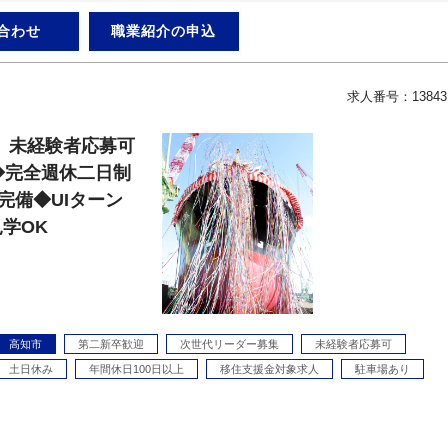
合わせ
職業紹介の申込
求人番号：13843
】未経験者応募可
◆完全週休二日制
完備◆UIターン
学OK
高知市
第二新卒歓迎
次世代リーダー募集
未経験者応募可
土日休み
年間休日100日以上
移住支援金対象求人
駐車場あり