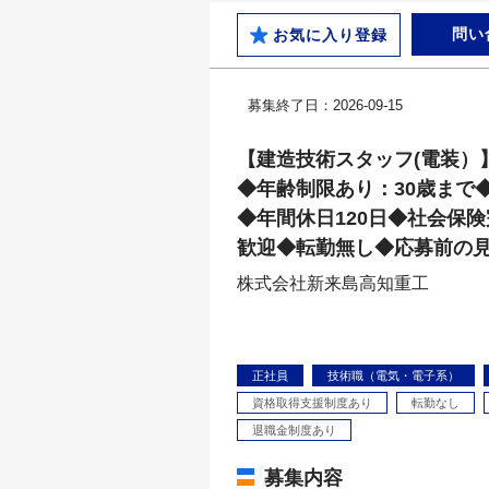
問い
お気に入り登録
募集終了日：2026-09-15
【建造技術スタッフ(電装）
◆年齢制限あり：30歳まで
◆年間休日120日◆社会保険
歓迎◆転勤無し◆応募前の見
株式会社新来島高知重工
正社員
技術職（電気・電子系）
資格取得支援制度あり
転勤なし
退職金制度あり
募集内容