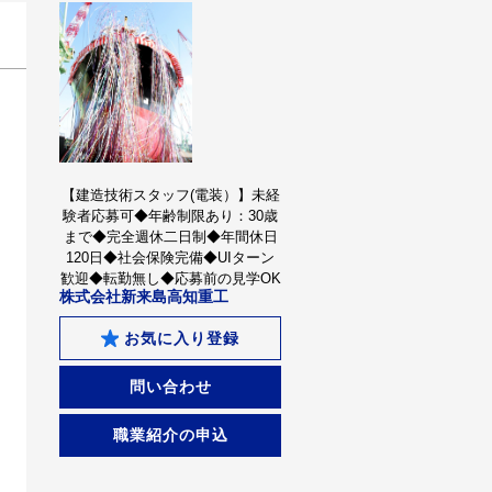
【建造技術スタッフ(電装）】未経
験者応募可◆年齢制限あり：30歳
まで◆完全週休二日制◆年間休日
120日◆社会保険完備◆UIターン
歓迎◆転勤無し◆応募前の見学OK
株式会社新来島高知重工
お気に入り登録
問い合わせ
職業紹介の申込