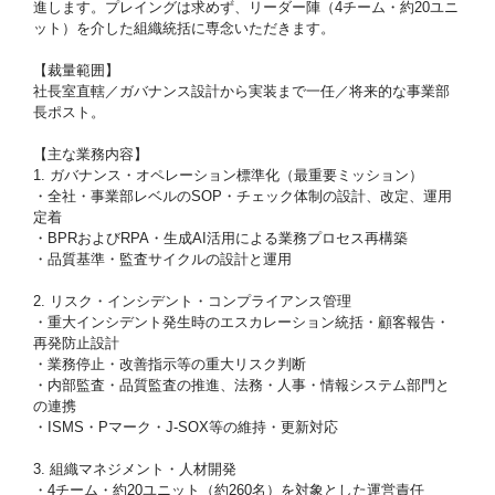
進します。プレイングは求めず、リーダー陣（4チーム・約20ユニ
ット）を介した組織統括に専念いただきます。
【裁量範囲】
社長室直轄／ガバナンス設計から実装まで一任／将来的な事業部
長ポスト。
【主な業務内容】
1. ガバナンス・オペレーション標準化（最重要ミッション）
・全社・事業部レベルのSOP・チェック体制の設計、改定、運用
定着
・BPRおよびRPA・生成AI活用による業務プロセス再構築
・品質基準・監査サイクルの設計と運用
2. リスク・インシデント・コンプライアンス管理
・重大インシデント発生時のエスカレーション統括・顧客報告・
再発防止設計
・業務停止・改善指示等の重大リスク判断
・内部監査・品質監査の推進、法務・人事・情報システム部門と
の連携
・ISMS・Pマーク・J-SOX等の維持・更新対応
3. 組織マネジメント・人材開発
・4チーム・約20ユニット（約260名）を対象とした運営責任