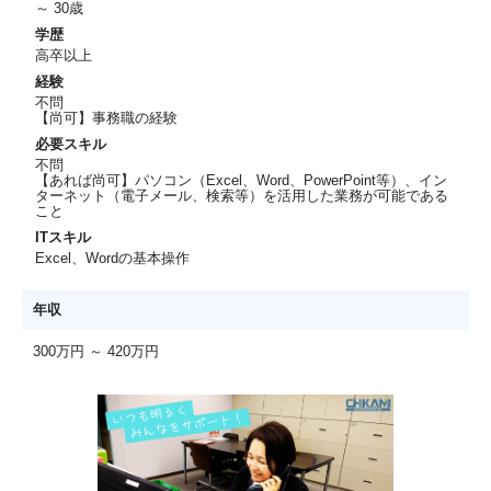
～ 30歳
学歴
高卒以上
経験
不問
【尚可】事務職の経験
必要スキル
不問
【あれば尚可】パソコン（Excel、Word、PowerPoint等）、イン
ターネット（電子メール、検索等）を活用した業務が可能である
こと
ITスキル
Excel、Wordの基本操作
年収
300万円 ～ 420万円