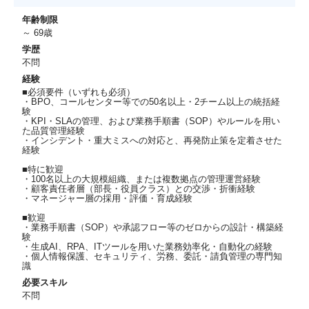
年齢制限
～ 69歳
学歴
不問
経験
■必須要件（いずれも必須）
・BPO、コールセンター等での50名以上・2チーム以上の統括経
験
・KPI・SLAの管理、および業務手順書（SOP）やルールを用い
た品質管理経験
・インシデント・重大ミスへの対応と、再発防止策を定着させた
経験
■特に歓迎
・100名以上の大規模組織、または複数拠点の管理運営経験
・顧客責任者層（部長・役員クラス）との交渉・折衝経験
・マネージャー層の採用・評価・育成経験
■歓迎
・業務手順書（SOP）や承認フロー等のゼロからの設計・構築経
験
・生成AI、RPA、ITツールを用いた業務効率化・自動化の経験
・個人情報保護、セキュリティ、労務、委託・請負管理の専門知
識
必要スキル
不問