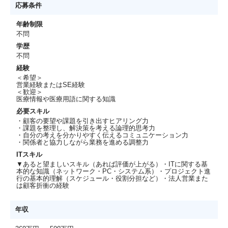
応募条件
年齢制限
不問
学歴
不問
経験
＜希望＞
営業経験またはSE経験
＜歓迎＞
医療情報や医療用語に関する知識
必要スキル
・顧客の要望や課題を引き出すヒアリング力
・課題を整理し、解決策を考える論理的思考力
・自分の考えを分かりやすく伝えるコミュニケーション力
・関係者と協力しながら業務を進める調整力
ITスキル
▼あると望ましいスキル（あれば評価が上がる）・ITに関する基
本的な知識（ネットワーク・PC・システム系）・プロジェクト進
行の基本的理解（スケジュール・役割分担など）・法人営業また
は顧客折衝の経験
年収