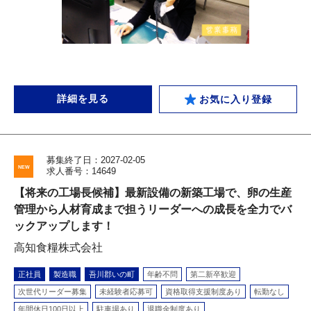
詳細を見る
お気に入り登録
募集終了日：2027-02-05
求人番号：14649
【将来の工場長候補】最新設備の新築工場で、卵の生産
管理から人材育成まで担うリーダーへの成長を全力でバ
ックアップします！
高知食糧株式会社
正社員
製造職
吾川郡いの町
年齢不問
第二新卒歓迎
次世代リーダー募集
未経験者応募可
資格取得支援制度あり
転勤なし
年間休日100日以上
駐車場あり
退職金制度あり