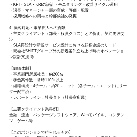
・KPI・SLA・KRIの設計・モニタリング・改善サイクル運用
・課長・マネージャー層の育成・評価・配置
・採用戦略への関与と幹部候補の発掘
4. 顧客対応・事業拡大への貢献
・主要クライアント（部長・役員クラス）との折衝、契約更改交
渉
・SLA再設計や新規サービス設計における顧客協議のリード
・親会社SHIFTグループ外の新規案件立ち上げ時のオペレーショ
ン設計支援 等
【組織体制】
・事業部門所属社員：約260名
・稼働案件数：常時110件以上
・組織構成：4チーム・約20ユニット（各チーム・ユニットにリー
ダー配置済）
・レポートライン：社長直下（社長室所属）
【主要クライアント業界例】
金融、流通、パッケージソフトウェア、Webモバイル、コンテン
ツ、ゲーム等
【このポジションで得られるもの】