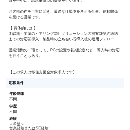
野を中心に、課題解決型の提案を行います。
お客様の声を丁寧に聞き、最適なIT環境を考える仕事。信頼関係
を築ける営業です。
【 具体的には 】
①課題・要望のヒアリング②ITソリューションの提案③契約締結
までの対応④導入・納品時の立ち会い⑤導入後の運用フォロー
営業活動の一環として、PCの設置や初期設定など、導入時の対応
を行うこともあり。
【この求人は移住支援金対象求人です】
応募条件
年齢制限
不問
学歴
不問
経験
＜希望＞
営業経験またはSE経験