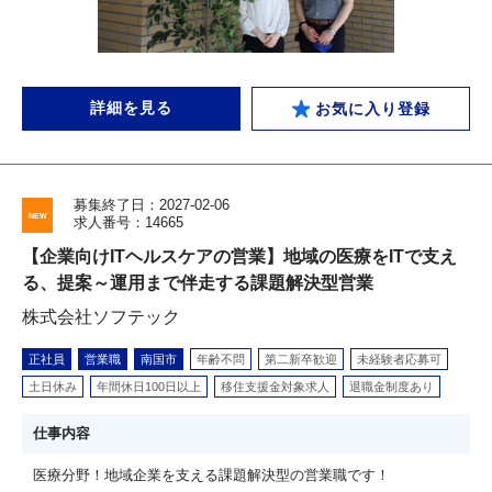
詳細を見る
お気に入り登録
募集終了日：2027-02-06
求人番号：14665
【企業向けITヘルスケアの営業】地域の医療をITで支え
る、提案～運用まで伴走する課題解決型営業
株式会社ソフテック
正社員
営業職
南国市
年齢不問
第二新卒歓迎
未経験者応募可
土日休み
年間休日100日以上
移住支援金対象求人
退職金制度あり
仕事内容
医療分野！地域企業を支える課題解決型の営業職です！