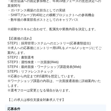
・経営会議への固定参加権と、年商19億フェーズの意思決定への
直接関与
・ガバナンス構築の主担当としての実績
・SHIFTグループ約40社との横断プロジェクトへの参画機会
・数年後の事業部長ポストとしてのキャリアパス
※経験やスキルに合わせて、配属先や業務内容を決定します。
【応募後の流れ】
STEP1：採用管理システムへのエントリー(応募書類提出)
※求人への応募後にエントリー用URLをメール/メッセージにてご
案内します。
STEP2：書類選考
STEP3：適性検査・一次面接(Web)
STEP4：最終面接・ワークショップ課題発表(Web)
STEP5：リファレンスチェック
※応募から内定まで約5週間を想定しています。
※ワークショップ課題の内容は、一次面接通過後に詳細案内いた
します。
※選考フローは変更となる場合があります。
【この求人は移住支援金対象求人です】
応募条件