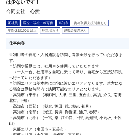
は少ないです！
合同会社 心愛
正社員
医療・福祉・教育職
高知市
資格取得支援制度あり
年間休日100日以上
駐車場あり
退職金制度あり
仕事内容
※利用者の自宅・入居施設を訪問し看護全般を行っていただきま
す。
＊訪問や通勤には、社用車を使用していただきます
（一人一台、社用車を自宅に乗って帰り、自宅から直接訪問先
へ行っていただきます）
＊訪問エリアは基本的に自宅に近いエリアとなります。遠方にな
る場合は勤務時間内で訪問可能なエリアとなります。
・高知市（東部）（布師田, 大津, 三里, 五台山, 高須, 介良, 南街,
北街, 下知）
・高知市（西部）（朝倉, 鴨田, 鏡, 旭街, 初月）
・高知市（南部）（潮江, 長浜, 御畳瀬, 浦戸, 春野）
・高知市（北部）（一宮, 秦, 江の口, 上街, 高知街, 小高坂, 土佐
山）
・東部エリア（南国市～安芸市）
・西部エリア（土佐市、須崎市、高岡郡）