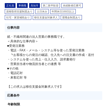
正社員
事務職
高知市
第二新卒歓迎
未経験者応募可
資格取得支援制度あり
土日休み
年間休日100日以上
社宅・家賃補助あり
移住支援金対象求人
退職金制度あり
仕事内容
紙・不織布関連の法人営業の事務職です。
＜具体的な仕事内容＞
■受発注業務
・電話・FAX・メール・システム等を使った受発注業務
┗お客様からの発注の確認、仕入先への注文書の作成・送付
・システムを使った売上・仕入入力、請求書発行
・営業担当者や物流担当者との連携 等
■その他
・電話応対
・来客応対 等
【この求人は移住支援金対象求人です】
応募条件
年齢制限