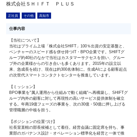
株式会社ＳＨＩＦＴ ＰＬＵＳ
正社員
その他
高知市
仕事内容
【当社について】
当社はプライム上場「株式会社SHIFT」100％出資の安定基盤と、
ベンチャーのスピード感を併せ持つIT・BPO企業です。SHIFTグ
ループ約40社のなかで当社はカスタマーサクセスを担い、グルー
プ外の企業様からの引き合いも多くあります。2015年の設立以
来、急成長を続け、現在は約300名体制に。生成AIによる顧客起点
の次世代スマートコンタクトセンターを推進しています。
【ミッション】
BPO事業を"属人運用から仕組みで動く組織"へ再構築し、SHIFTグ
ループ内外の顧客に対して再現性の高いサービス提供体制を確立
する。年商19億フェーズの事業を、次の30億・50億に押し上げる
管理職層の中核を担う。
【ポジションの位置づけ】
社長室直轄の部長候補として着任。経営会議に固定席を持ち、事
業部のガバナンス設計・オペレーション標準化を経営と一体で推