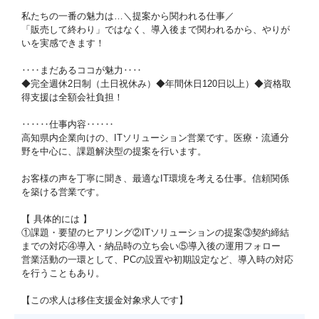
私たちの一番の魅力は…＼提案から関われる仕事／
「販売して終わり」ではなく、導入後まで関われるから、やりが
いを実感できます！
‥‥まだあるココが魅力‥‥
◆完全週休2日制（土日祝休み）◆年間休日120日以上）◆資格取
得支援は全額会社負担！
‥‥‥仕事内容‥‥‥
高知県内企業向けの、ITソリューション営業です。医療・流通分
野を中心に、課題解決型の提案を行います。
お客様の声を丁寧に聞き、最適なIT環境を考える仕事。信頼関係
を築ける営業です。
【 具体的には 】
①課題・要望のヒアリング②ITソリューションの提案③契約締結
までの対応④導入・納品時の立ち会い⑤導入後の運用フォロー
営業活動の一環として、PCの設置や初期設定など、導入時の対応
を行うこともあり。
【この求人は移住支援金対象求人です】