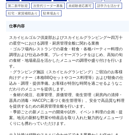
第二新卒歓迎
次世代リーダー募集
未経験者応募可
語学力を活かす
社宅・家賃補助あり
駐車場あり
仕事内容
スカイヒルゴルフ倶楽部およびスカイヒルグランピング〜四万十
の星空〜における調理・厨房管理全般に関わる業務
・ゴルフ場内レストランでの昼食・軽食・各種パーティー料理の
調理および仕込み作業。プレイヤーズランチをはじめ、高知の旬
の食材・地場産品を活かしたメニューの調理や盛り付けを行いま
す。
・グランピング施設（スカイヒルグランピング）ご宿泊のお客様
向けディナー（本格BBQセットやコース料理等）および朝食の仕
込み・調理・提供準備。お客様が特別な時間を過ごせるようなこ
だわりのメニューを提供します。
・食材の発注、在庫管理、原価管理、衛生管理（厨房内の清掃・
器具の消毒・HACCPに基づく衛生管理等）。安全で高品質な料理
を提供するための厨房管理全般を行います。
・季節ごとの新メニューの開発や試作、イベント料理の企画・提
案。地元の新鮮な野菜や特産品を取り入れた魅力的なメニューづ
くりにも携わっていただけます。
※入社後は経験やスキルに合わせてできる業務からお任せしま