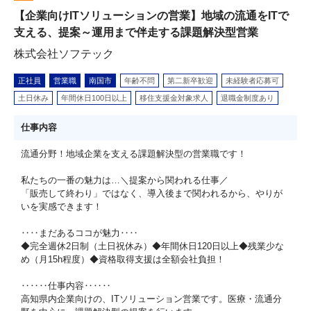
【企業向けITソリューションの営業】地域の流通をITで
支える、提案～運用まで伴走する課題解決型営業
株式会社ソフテック
正社員
営業職
南国市
年齢不問
第二新卒歓迎
未経験者応募可
土日休み
年間休日100日以上
移住支援金対象求人
退職金制度あり
仕事内容
流通分野！地域企業を支える課題解決型の営業職です！
私たちの一番の魅力は…＼提案から関われる仕事／
「販売して終わり」ではなく、導入後まで関われるから、やりが
いを実感できます！
‥‥まだあるココが魅力‥‥
◆完全週休2日制（土日祝休み）◆年間休日120日以上◆残業少な
め（月15h程度）◆資格取得支援は全額会社負担！
‥‥‥仕事内容‥‥‥
高知県内企業向けの、ITソリューション営業です。医療・流通分