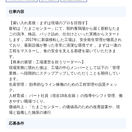
仕事内容
【雇い入れ直後：まずは現場のプロを目指す】
最初は「たまごセンター」にて、契約養鶏場から届く新鮮なたま
ごの洗浄、検品、パック詰め、仕分けといった実務からスタート
します 。2017年に新築移転した工場は、安全衛生管理が徹底され
ており、最新設備が整った非常に清潔な環境です 。まずは一連の
工程をマスターし、食の安全を支える基礎を築いていただきま
す。
【将来の展望：工場運営を担うリーダーへ】
現場実務に慣れた後は、工場の中心メンバーとして以下の「管理
業務」へ段階的にステップアップしていただくことを期待してい
ます。
生産管理： 効率的なライン稼働のための工程管理や品質チェッ
ク。
人材育成： パート社員（現在18名在籍 ）の指導やシフト管理、働
きやすい職場づくり。
価値向上：「たまごセンター」の価値高のための改善提案や、現
場と協働した施策の遂行
応募条件