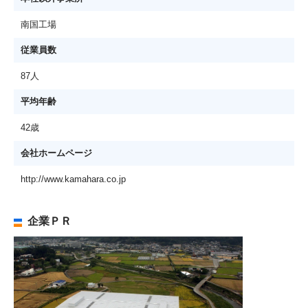
南国工場
従業員数
87人
平均年齢
42歳
会社ホームページ
http://www.kamahara.co.jp
企業ＰＲ