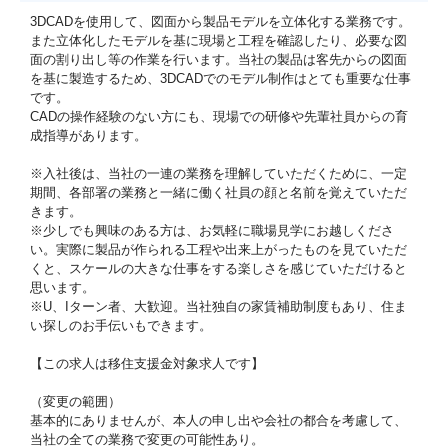
3DCADを使用して、図面から製品モデルを立体化する業務です。
また立体化したモデルを基に現場と工程を確認したり、必要な図
面の割り出し等の作業を行います。当社の製品は客先からの図面
を基に製造するため、3DCADでのモデル制作はとても重要な仕事
です。
CADの操作経験のない方にも、現場での研修や先輩社員からの育
成指導があります。
※入社後は、当社の一連の業務を理解していただくために、一定
期間、各部署の業務と一緒に働く社員の顔と名前を覚えていただ
きます。
※少しでも興味のある方は、お気軽に職場見学にお越しくださ
い。実際に製品が作られる工程や出来上がったものを見ていただ
くと、スケールの大きな仕事をする楽しさを感じていただけると
思います。
※U、Iターン者、大歓迎。当社独自の家賃補助制度もあり、住ま
い探しのお手伝いもできます。
【この求人は移住支援金対象求人です】
（変更の範囲）
基本的にありませんが、本人の申し出や会社の都合を考慮して、
当社の全ての業務で変更の可能性あり。