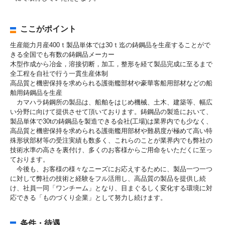
ここがポイント
生産能力月産400ｔ製品単体では30ｔ迄の鋳鋼品を生産することがで
きる全国でも有数の鋳鋼品メーカー
木型作成から冶金，溶接切断，加工，整形を経て製品完成に至るまで
全工程を自社で行う一貫生産体制
高品質と機密保持を求められる護衛艦部材や豪華客船用部材などの船
舶用鋳鋼品を生産
カマハラ鋳鋼所の製品は、船舶をはじめ機械、土木、建築等、幅広
い分野に向けて提供させて頂いております。鋳鋼品の製造において、
製品単体で30tの鋳鋼品を製造できる会社(工場)は業界内でも少なく、
高品質と機密保持を求められる護衛艦用部材や難易度が極めて高い特
殊形状部材等の受注実績も数多く、これらのことが業界内でも弊社の
技術水準の高さを裏付け、多くのお客様からご用命をいただくに至っ
ております。
今後も、お客様の様々なニーズにお応えするために、製品一つ一つ
に対して弊社の技術と経験をフル活用し、高品質の製品を提供し続
け、社員一同「ワンチーム」となり、目まぐるしく変化する環境に対
応できる「ものづくり企業」として努力し続けます。
条件・待遇