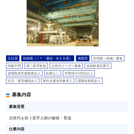
正社員
技術職（ＩＴ・通信・ＷＥＢ系）
南国市
管理職（候補）募集
年齢不問
第二新卒歓迎
次世代リーダー募集
未経験者応募可
資格取得支援制度あり
転勤なし
年間休日100日以上
社宅・家賃補助あり
移住支援金対象求人
退職金制度あり
募集内容
募集背景
次世代を担う若手人材の確保・育成
仕事内容