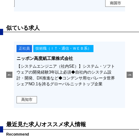
南国市
南
似ている求人
正社員
技術職（ＩＴ・通信・ＷＥＢ系）
正
株式会社カツラ・オプト・システムズ
株式
フト
【開発職】ソフトウェアの知識又は実務経験◆測定機器
【開
設
のソフトウェアの設計を中心とした開発業務◆当社製品
験◆
世界
はスマホカメラを中心とした国内外大手電機メーカーで
た開
採用され好評を得ています！
外大
高知市
高
最近見た求人/オススメ求人情報
Recommend