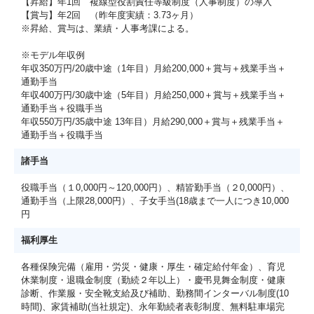
【昇給】年1回 複線型役割責任等級制度（人事制度）の導入
【賞与】年2回 （昨年度実績：3.73ヶ月）
※昇給、賞与は、業績・人事考課による。
※モデル年収例
年収350万円/20歳中途（1年目）月給200,000＋賞与＋残業手当＋
通勤手当
年収400万円/30歳中途（5年目）月給250,000＋賞与＋残業手当＋
通勤手当＋役職手当
年収550万円/35歳中途 13年目）月給290,000＋賞与＋残業手当＋
通勤手当＋役職手当
諸手当
役職手当（１0,000円～120,000円）、精皆勤手当（２0,000円）、
通勤手当（上限28,000円）、子女手当(18歳まで一人につき10,000
円
福利厚生
各種保険完備（雇用・労災・健康・厚生・確定給付年金）、育児
休業制度・退職金制度（勤続２年以上）・慶弔見舞金制度・健康
診断、作業服・安全靴支給及び補助、勤務間インターバル制度(10
時間)、家賃補助(当社規定)、永年勤続者表彰制度、無料駐車場完