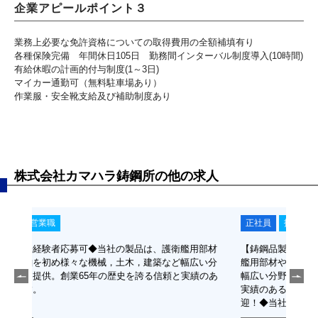
企業アピールポイント３
業務上必要な免許資格についての取得費用の全額補填有り
各種保険完備 年間休日105日 勤務間インターバル制度導入(10時間)
有給休暇の計画的付与制度(1～3日)
マイカー通勤可（無料駐車場あり）
作業服・安全靴支給及び補助制度あり
株式会社カマハラ鋳鋼所の他の求人
正社員
技術職（機械・機器系）
正
用部材
【鋳鋼品製造工】未経験者応募可◆当社の製品は、護衛
【営
広い分
艦用部材や大型船舶を初め様々な機械、土木、建築など
や大
績のあ
幅広い分野に向けて提供！創業65年の歴史を誇る信頼と
野に
実績のある会社です◆転勤無し◆応募前の会社見学大歓
る会
迎！◆当社独自の家賃補助制度あり！