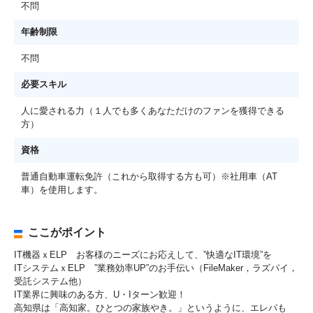
不問
年齢制限
不問
必要スキル
人に愛される力（１人でも多くあなただけのファンを獲得できる
方）
資格
普通自動車運転免許（これから取得する方も可）※社用車（AT
車）を使用します。
ここがポイント
IT機器ｘELP お客様のニーズにお応えして、”快適なIT環境”を
ITシステムｘELP ”業務効率UP”のお手伝い（FileMaker，ラズパイ，
受託システム他）
IT業界に興味のある方、U・Iターン歓迎！
高知県は「高知家。ひとつの家族やき。」というように、エレパも