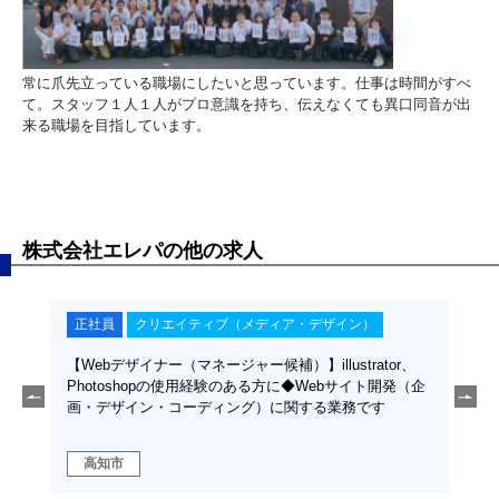
常に爪先立っている職場にしたいと思っています。仕事は時間がすべ
て。スタッフ１人１人がプロ意識を持ち、伝えなくても異口同音が出
来る職場を目指しています。
株式会社エレパの他の求人
ン）
正社員
専門職（士業・金融・不動産）
rator、
【不動産売買スタッフ】未経験応募可◆宅地建物取引士
サイト開発（企
必須◆実務経験者優遇◆新規事業◆不動産売買に関する
務です
お仕事です◆私たちエレパは四国の情報関連機器を取り
扱う会社です！
高知市