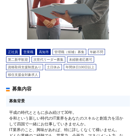
正社員
営業職
高知市
管理職（候補）募集
年齢不問
第二新卒歓迎
次世代リーダー募集
未経験者応募可
資格取得支援制度あり
土日休み
年間休日100日以上
移住支援金対象求人
募集内容
募集背景
平成の時代とともに歩み続けて30年。
令和という新しい時代のIT業界をあなたのスキルと創造力を活か
して四国で一緒にお仕事していきませんか。
IT業界のこと、興味があれば、特に詳しくなくて構いません。
どんな業種のご経験でも、営業力、企画力、マネジメント力...な