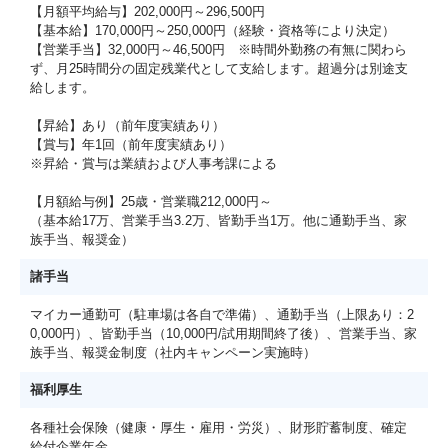
【月額平均給与】202,000円～296,500円
【基本給】170,000円～250,000円（経験・資格等により決定）
【営業手当】32,000円～46,500円 ※時間外勤務の有無に関わら
ず、月25時間分の固定残業代として支給します。超過分は別途支
給します。
【昇給】あり（前年度実績あり）
【賞与】年1回（前年度実績あり）
※昇給・賞与は業績および人事考課による
【月額給与例】25歳・営業職212,000円～
（基本給17万、営業手当3.2万、皆勤手当1万。他に通勤手当、家
族手当、報奨金）
諸手当
マイカー通勤可（駐車場は各自で準備）、通勤手当（上限あり：2
0,000円）、皆勤手当（10,000円/試用期間終了後）、営業手当、家
族手当、報奨金制度（社内キャンペーン実施時）
福利厚生
各種社会保険（健康・厚生・雇用・労災）、財形貯蓄制度、確定
給付企業年金