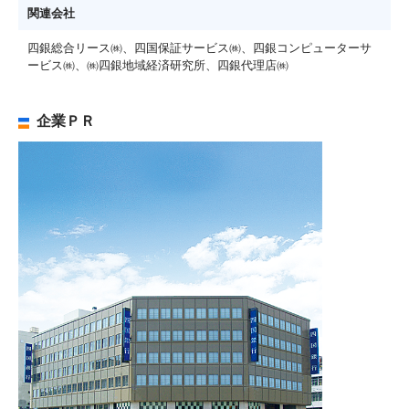
関連会社
四銀総合リース㈱、四国保証サービス㈱、四銀コンピューターサ
ービス㈱、㈱四銀地域経済研究所、四銀代理店㈱
企業ＰＲ