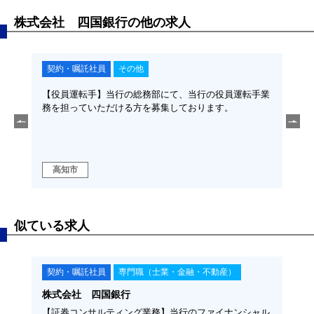
株式会社 四国銀行の他の求人
契約・嘱託社員
専門職（士業・金融・不動産）
契
転手業
【債権管理・回収業務】当行の融資支援部で、金融専門
【証
職として銀行の債権管理・回収業務をお任せします◆正
アド
社員登用の可能性あり
ます
社員
高知市
高
似ている求人
正社員
専門職（士業・金融・不動産）
正
株式会社高知銀行
株式
シャル
【生保・損保・証券業務全般（経験者）】金融機関・生
【コ