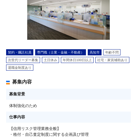
契約・嘱託社員
専門職（士業・金融・不動産）
高知市
年齢不問
次世代リーダー募集
土日休み
年間休日100日以上
社宅・家賃補助あり
退職金制度あり
募集内容
募集背景
体制強化のため
仕事内容
【信用リスク管理業務全般】
・格付・自己査定制度に関する企画及び管理