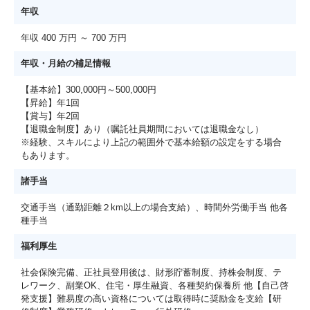
年収
年収 400 万円 ～ 700 万円
年収・月給の補足情報
【基本給】300,000円～500,000円
【昇給】年1回
【賞与】年2回
【退職金制度】あり（嘱託社員期間においては退職金なし）
※経験、スキルにより上記の範囲外で基本給額の設定をする場合
もあります。
諸手当
交通手当（通勤距離２km以上の場合支給）、時間外労働手当 他各
種手当
福利厚生
社会保険完備、正社員登用後は、財形貯蓄制度、持株会制度、テ
レワーク、副業OK、住宅・厚生融資、各種契約保養所 他【自己啓
発支援】難易度の高い資格については取得時に奨励金を支給【研