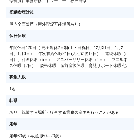
修制度】業務研修、トレーニー、行外研修
受動喫煙対策
屋内全面禁煙（屋外喫煙可能場所あり）
休日休暇
年間休日120日（ 完全週休2日制(土・日祝日、12月31日、1月2
日、1月3日）、年次有給休暇21日(入社直後14日）、連続休暇（5
日）、計画休暇（5日）、アニバーサリー休暇（1日）、ウエルネ
ス休暇（2日）、慶弔休暇、産前産後休暇、育児サポート休暇 他
募集人数
1名
転勤
あり 就業する場所・従事する業務の変更を行うことがある
定年
定年60歳（再雇用60～70歳）