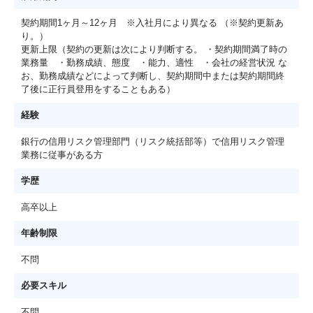
契約期間1ヶ月～12ヶ月 ※入社月により異なる （※契約更新あ
り。）
更新上限（契約の更新は次により判断する。 ・契約期間満了時の
業務量 ・勤務成績、態度 ・能力、適性 ・会社の経営状況 な
お、勤務成績などによって判断し、契約期間中または契約期間終
了後に正行員登用をすることもある）
経験
銀行の信用リスク管理部門（リスク統括部等）で信用リスク管理
業務に従事がある方
学歴
高卒以上
年齢制限
不問
必要スキル
不問