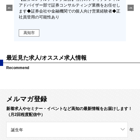
任せし
命保険・損害保険・証券会社等での勤務経験必須◆年間
主へ
者◆正
休日122日◆地元で愛される金融機関での生保・損保・
地元
証券業務に携わっていただきます。
高知市、その他県内全域
高
最近見た求人/オススメ求人情報
Recommend
メルマガ登録
新着求人やセミナー・イベントなど高知の最新情報をお届けします！
（月2回程度配信中）
年