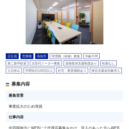
正社員
営業職
高知市
管理職（候補）募集
年齢不問
第二新卒歓迎
次世代リーダー募集
資格取得支援制度あり
転勤なし
土日休み
年間休日100日以上
社宅・家賃補助あり
移住支援金対象求人
募集内容
募集背景
事業拡大のため増員
仕事内容
中四国地方にWEBにて代理店募集をかけ、流入のあった方へWEB