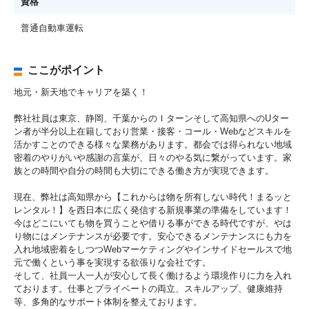
資格
普通自動車運転
ここがポイント
地元・新天地でキャリアを築く！
弊社社員は東京、静岡、千葉からのＩターンそして高知県へのUター
ン者が半分以上在籍しており営業・接客・コール・Webなどスキルを
活かすことのできる様々な業務があります。都会では得られない地域
密着のやりがいや感謝の言葉が、日々のやる気に繋がっています。家
族との時間や自分の時間も大切にできる働き方が実現できます。
現在、弊社は高知県から【これからは物を所有しない時代！まるッと
レンタル！】を西日本に広く発信する新規事業の準備をしています！
今はどこにいても物を買うことや借りる事ができる時代ですが、やは
り物にはメンテナンスが必要です。安心できるメンテナンスにも力を
入れ地域密着をしつつWebマーケティングやインサイドセールスで地
元で働くという事を実現する欲張りな会社です。
そして、社員一人一人が安心して長く働けるよう環境作りに力を入れ
ております。仕事とプライベートの両立、スキルアップ、健康維持
等、多角的なサポート体制を整えております。