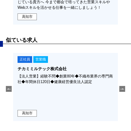
じている貴方へ 今まで都会で培ってきた営業スキルや
Webスキルを活かせる仕事を一緒にしましょう！
高知市
似ている求人
正社員
営業職
正
チカミミルテック株式会社
橘屋
生充実
【法人営業】経験不問◆創業80年◆不織布業界の専門商
【ル
い方歓
社◆年間休日120日◆健康経営優良法人認定
資材
を解
高知市
高