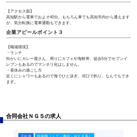
【アクセス面】
高知駅から電車でおよそ40分。もちろん車でも高知市内から通えます
が、気分転換に電車通勤もできます。
企業アピールポイント３
【職場環境】
・ランチ
向かいにカレー屋さん、周りにカフェや海鮮丼、徒歩5分でセブンイ
レブンもあるのでマンネリ化はしません。
・昼休みの過ごし方
近くにシャワーもあるので海でひと泳ぎ。河口で釣り。なんでもでき
ます。
合同会社ＮＧＳの求人
正社員
技術職（ＩＴ・通信・ＷＥＢ系）