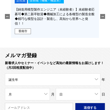
正社員
技術職（機械・機器系）
正
応募可
【鋳造用模型製作エンジニア（未経験者）】未経験者応
【鋳
精巧な
募可◆第二新卒歓迎◆機械加工による各種型の製造全般
る各
◆精巧な模型を設計・製造し、高知から世界へと発
模型
信！！
香南市
香
メルマガ登録
新着求人やセミナー・イベントなど高知の最新情報をお届けします！
（月2回程度配信中）
年
月
日