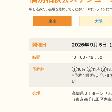
申し込みたい会場を選択してください ※オンラインに
東京
大阪
開催日
2026年 9月 5日
時間
10：00～16：50
予約枠
①10時 ②11時 ③13
※予約可能枠は「いま
い
会場
高知県ＵＩターンサポ
（東京都千代田区内幸