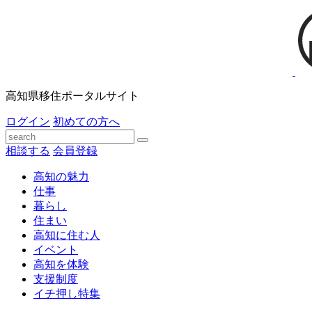
高知県移住ポータルサイト
ログイン
初めての方へ
相談する
会員登録
高知の魅力
仕事
暮らし
住まい
高知に住む人
イベント
高知を体験
支援制度
イチ押し特集