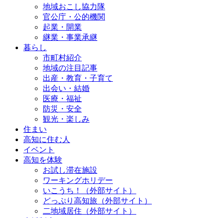
地域おこし協力隊
官公庁・公的機関
起業・開業
継業・事業承継
暮らし
市町村紹介
地域の注目記事
出産・教育・子育て
出会い・結婚
医療・福祉
防災・安全
観光・楽しみ
住まい
高知に住む人
イベント
高知を体験
お試し滞在施設
ワーキングホリデー
いこうち！（外部サイト）
どっぷり高知旅（外部サイト）
二地域居住（外部サイト）