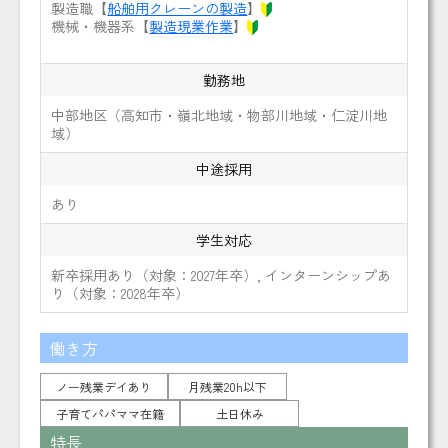
製造職【
船舶用クレーンの製造
】
機械・機器系【
製造現業作業
】
勤務地
中部地区（高知市・嶺北地域・物部川地域・仁淀川地
域）
中途採用
あり
学生対応
新卒採用あり（対象：2027年卒）, インターンシップあ
り（対象：2028年卒）
働き方
ノー残業デイあり
月残業20h以下
子育てパパママ在籍
土日休み
特長