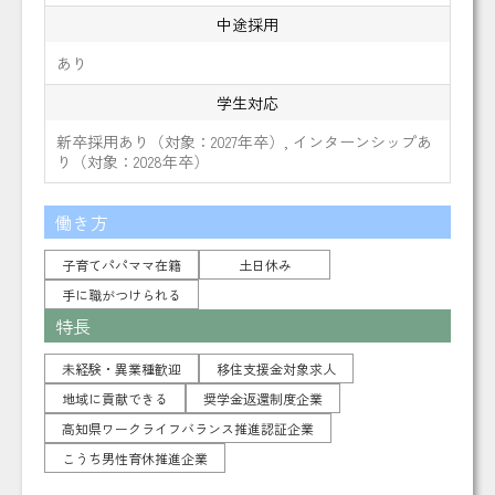
中途採用
あり
学生対応
新卒採用あり（対象：2027年卒）, インターンシップあ
り（対象：2028年卒）
働き方
子育てパパママ在籍
土日休み
手に職がつけられる
特長
未経験・異業種歓迎
移住支援金対象求人
地域に貢献できる
奨学金返還制度企業
高知県ワークライフバランス推進認証企業
こうち男性育休推進企業