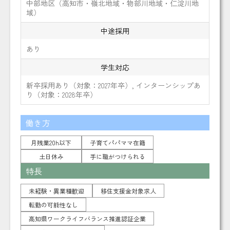
中部地区（高知市・嶺北地域・物部川地域・仁淀川地
域）
中途採用
あり
学生対応
新卒採用あり（対象：2027年卒）, インターンシップあ
り（対象：2028年卒）
働き方
月残業20h以下
子育てパパママ在籍
土日休み
手に職がつけられる
特長
未経験・異業種歓迎
移住支援金対象求人
転勤の可能性なし
高知県ワークライフバランス推進認証企業