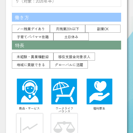
り（対象：2028年卒）
働き方
ノー残業デイあり
月残業20h以下
副業OK
子育てパパママ在籍
土日休み
特長
未経験・異業種歓迎
移住支援金対象求人
地域に貢献できる
グローバルに活躍
商品・サービス
ワークライフ
福利厚生
バランス