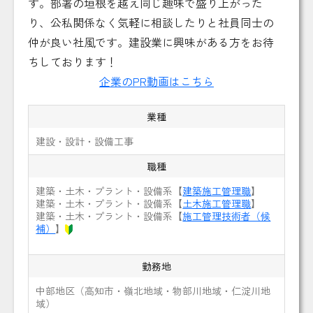
す。部署の垣根を越え同じ趣味で盛り上がった
り、公私関係なく気軽に相談したりと社員同士の
仲が良い社風です。建設業に興味がある方をお待
ちしております！
企業のPR動画はこちら
業種
建設・設計・設備工事
職種
建築・土木・プラント・設備系【
建築施工管理職
】
建築・土木・プラント・設備系【
土木施工管理職
】
建築・土木・プラント・設備系【
施工管理技術者（候
補）
】
勤務地
中部地区（高知市・嶺北地域・物部川地域・仁淀川地
域）