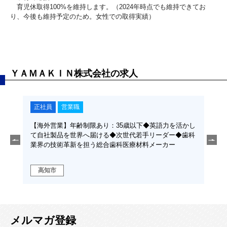
育児休取得100%を維持します。（2024年時点でも維持できてお
り、今後も維持予定のため。女性での取得実績）
ＹＡＭＡＫＩＮ株式会社の求人
正社員
営業職
正
術業
【海外営業】年齢制限あり：35歳以下◆英語力を活かし
【総
合歯科
て自社製品を世界へ届ける◆次世代若手リーダー◆歯科
◆年
業界の技術革新を担う総合歯科医療材料メーカー
休み
カー
高知市
香
メルマガ登録