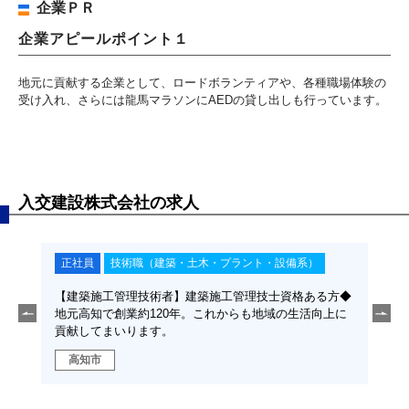
企業ＰＲ
企業アピールポイント１
地元に貢献する企業として、ロードボランティアや、各種職場体験の
受け入れ、さらには龍馬マラソンにAEDの貸し出しも行っています。
入交建設株式会社の求人
正社員
技術職（建築・土木・プラント・設備系）
正
ある
【建築施工管理技術者】建築施工管理技士資格ある方◆
【施
活向
地元高知で創業約120年。これからも地域の生活向上に
らも
貢献してまいります。
高知市
高