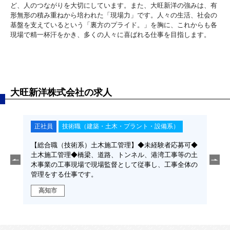
ど、人のつながりを大切にしています。また、大旺新洋の強みは、有
形無形の積み重ねから培われた「現場力」です。人々の生活、社会の
基盤を支えているという「裏方のプライド。」を胸に、これからも各
現場で精一杯汗をかき、多くの人々に喜ばれる仕事を目指します。
大旺新洋株式会社の求人
正社員
技術職（建築・土木・プラント・設備系）
正
35
【総合職（技術系）土木施工管理】◆未経験者応募可◆
【総
、管理
土木施工管理◆橋梁、道路、トンネル、港湾工事等の土
◆建
定しま
木事業の工事現場で現場監督として従事し、工事全体の
ン、
管理をする仕事です。
し、
高知市
高