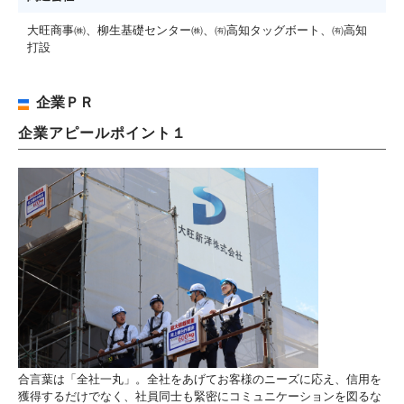
大旺商事㈱、柳生基礎センター㈱、㈲高知タッグボート、㈲高知
打設
企業ＰＲ
企業アピールポイント１
合言葉は「全社一丸」。全社をあげてお客様のニーズに応え、信用を
獲得するだけでなく、社員同士も緊密にコミュニケーションを図るな