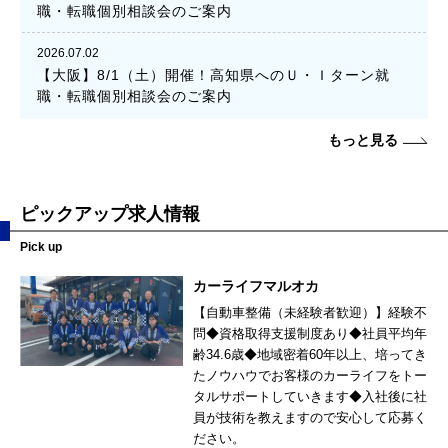
職・転職個別相談会のご案内
2026.07.02
【大阪】8/1（土）開催！高知県へのＵ・Ｉターン就
職・転職個別相談会のご案内
もっと見る
ピックアップ求人情報
Pick up
カーライフマルオカ
【自動車整備（未経験者歓迎）】経験不
問◆資格取得支援制度あり◆社員平均年
齢34.6歳◆地域密着60年以上、培ってき
たノウハウでお客様のカーライフをトー
タルサポートしていきます◆入社後に社
員が技術を教えますので安心して応募く
ださい。