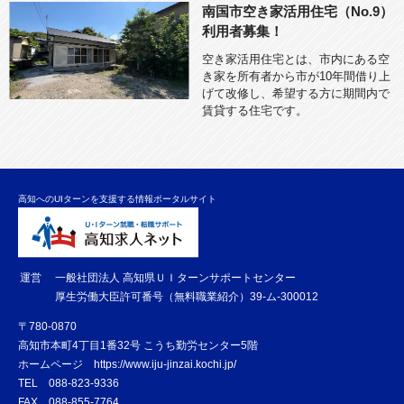
南国市空き家活用住宅（No.9）
利用者募集！
空き家活用住宅とは、市内にある空
き家を所有者から市が10年間借り上
げて改修し、希望する方に期間内で
賃貸する住宅です。
高知へのUIターンを支援する情報ポータルサイト
運営
一般社団法人 高知県ＵＩターンサポートセンター
厚生労働大臣許可番号（無料職業紹介）39-ム-300012
〒780-0870
高知市本町4丁目1番32号 こうち勤労センター5階
ホームページ
https://www.iju-jinzai.kochi.jp/
TEL
088-823-9336
FAX
088-855-7764