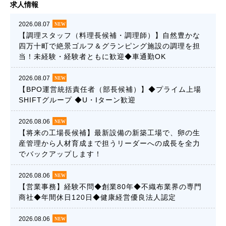
求人情報
2026.08.07
【調理スタッフ（料理長候補・調理師）】自然豊かな
四万十町で絶景ゴルフ＆グランピング施設の調理を担
当！未経験・経験者ともに歓迎◆車通勤OK
2026.08.07
【BPO運営統括責任者（部長候補）】◆プライム上場
SHIFTグループ ◆U・Iターン歓迎
2026.08.06
【将来の工場長候補】最新設備の新築工場で、卵の生
産管理から人材育成まで担うリーダーへの成長を全力
でバックアップします！
2026.08.06
【営業事務】経験不問◆創業80年◆不織布業界の専門
商社◆年間休日120日◆健康経営優良法人認定
2026.08.06