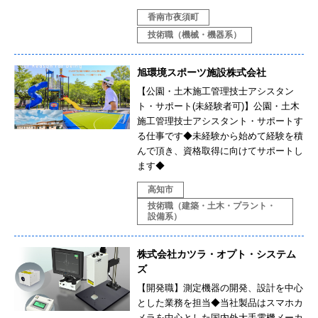
香南市夜須町
技術職（機械・機器系）
旭環境スポーツ施設株式会社
【公園・土木施工管理技士アシスタン
ト・サポート(未経験者可)】公園・土木
施工管理技士アシスタント・サポートす
る仕事です◆未経験から始めて経験を積
んで頂き、資格取得に向けてサポートし
ます◆
高知市
技術職（建築・土木・プラント・
設備系）
株式会社カツラ・オプト・システム
ズ
【開発職】測定機器の開発、設計を中心
とした業務を担当◆当社製品はスマホカ
メラを中心とした国内外大手電機メーカ