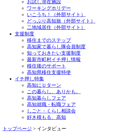
お試し滞在施設
ワーキングホリデー
いこうち！（外部サイト）
どっぷり高知旅（外部サイト）
二地域居住（外部サイト）
支援制度
移住までのステップ
高知家で暮らし隊会員制度
知っておきたい支援制度
最新市町村イチ押し情報
移住後のサポート
高知県移住支援特使
イチ押し特集
高知にＵターン
この暮らし、ありかも。
高知暮らしフェア
高知就職・転職フェア
しごと・くらし相談会
好き積もる、高知
トップページ
> インタビュー