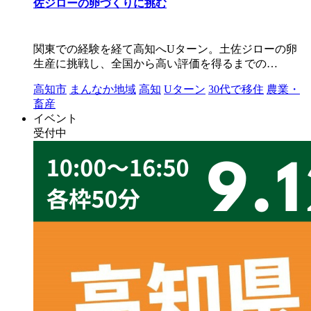
佐ジローの卵づくりに挑む
関東での経験を経て高知へUターン。土佐ジローの卵
生産に挑戦し、全国から高い評価を得るまでの…
高知市
まんなか地域
高知
Uターン
30代で移住
農業・
畜産
イベント
受付中