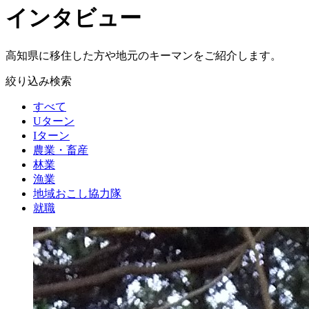
インタビュー
高知県に移住した方や地元のキーマンをご紹介します。
絞り込み検索
すべて
Uターン
Iターン
農業・畜産
林業
漁業
地域おこし協力隊
就職