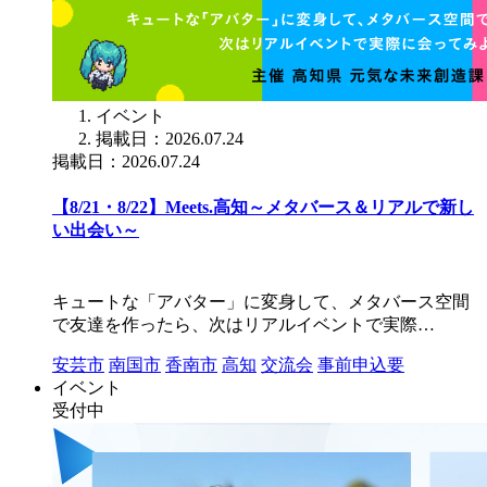
イベント
掲載日：2026.07.24
掲載日：2026.07.24
【8/21・8/22】Meets.高知～メタバース＆リアルで新し
い出会い～
キュートな「アバター」に変身して、メタバース空間
で友達を作ったら、次はリアルイベントで実際…
安芸市
南国市
香南市
高知
交流会
事前申込要
イベント
受付中