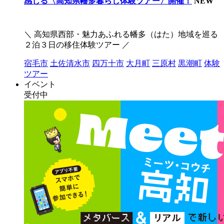
感じる〈高知県幡多暮らし体験ツアー〉開催！
NEW
＼ 高知県西部・魅力あふれる幡多（はた）地域を巡る
２泊３日の移住体験ツアー ／
宿毛市
土佐清水市
四万十市
大月町
三原村
黒潮町
体験
ツアー
イベント
受付中