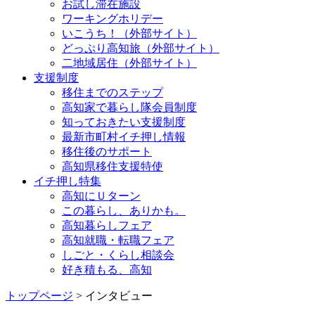
お試し滞在施設
ワーキングホリデー
いこうち！（外部サイト）
どっぷり高知旅（外部サイト）
二地域居住（外部サイト）
支援制度
移住までのステップ
高知家で暮らし隊会員制度
知っておきたい支援制度
最新市町村イチ押し情報
移住後のサポート
高知県移住支援特使
イチ押し特集
高知にＵターン
この暮らし、ありかも。
高知暮らしフェア
高知就職・転職フェア
しごと・くらし相談会
好き積もる、高知
トップページ
> インタビュー