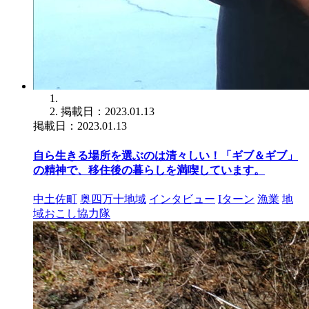
掲載日：2023.01.13
掲載日：2023.01.13
自ら生きる場所を選ぶのは清々しい！「ギブ＆ギブ」
の精神で、移住後の暮らしを満喫しています。
中土佐町
奥四万十地域
インタビュー
Iターン
漁業
地
域おこし協力隊