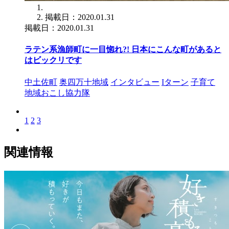
掲載日：2020.01.31
掲載日：2020.01.31
ラテン系漁師町に一目惚れ?! 日本にこんな町があると
はビックリです
中土佐町
奥四万十地域
インタビュー
Iターン
子育て
地域おこし協力隊
1
2
3
関連情報