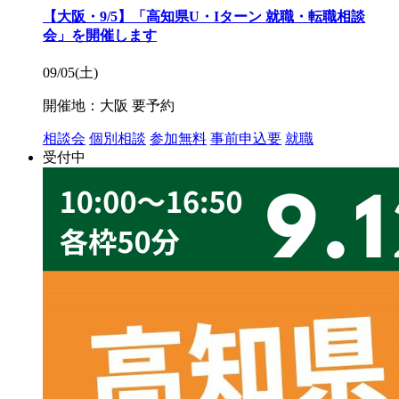
【大阪・9/5】「高知県U・Iターン 就職・転職相談
会」を開催します
09/05(土)
開催地：大阪
要予約
相談会
個別相談
参加無料
事前申込要
就職
受付中