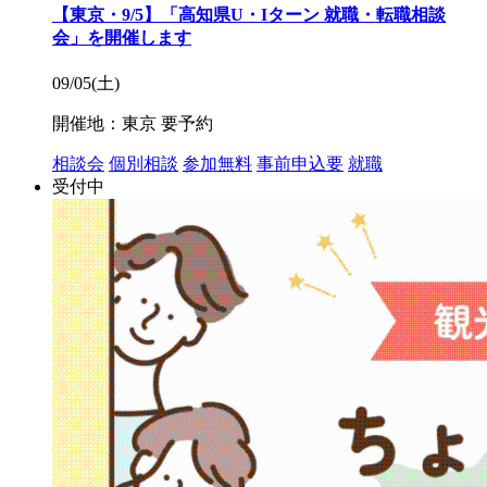
【東京・9/5】「高知県U・Iターン 就職・転職相談
会」を開催します
09/05(土)
開催地：東京
要予約
相談会
個別相談
参加無料
事前申込要
就職
受付中