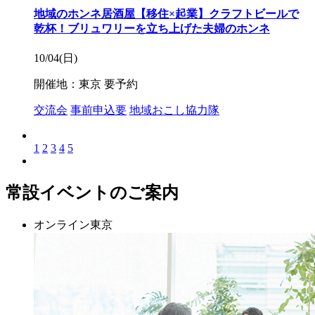
地域のホンネ居酒屋【移住×起業】クラフトビールで
乾杯！ブリュワリーを立ち上げた夫婦のホンネ
10/04(日)
開催地：東京
要予約
交流会
事前申込要
地域おこし協力隊
1
2
3
4
5
常設イベントのご案内
オンライン
東京