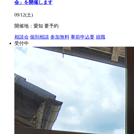
会」を開催します
09/12(土)
開催地：愛知
要予約
相談会
個別相談
参加無料
事前申込要
就職
受付中