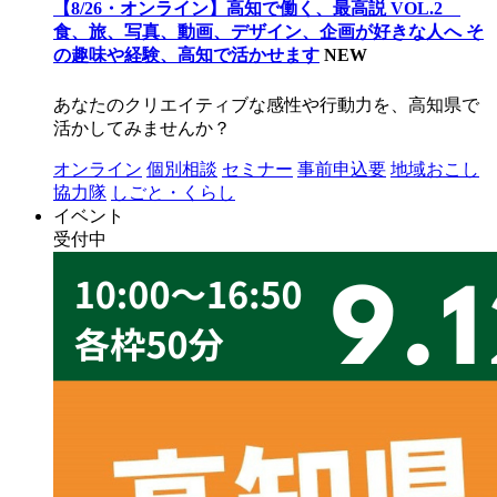
【8/26・オンライン】高知で働く、最高説 VOL.2
食、旅、写真、動画、デザイン、企画が好きな人へ そ
の趣味や経験、高知で活かせます
NEW
あなたのクリエイティブな感性や行動力を、高知県で
活かしてみませんか？
オンライン
個別相談
セミナー
事前申込要
地域おこし
協力隊
しごと・くらし
イベント
受付中