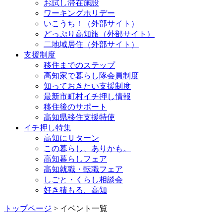
お試し滞在施設
ワーキングホリデー
いこうち！（外部サイト）
どっぷり高知旅（外部サイト）
二地域居住（外部サイト）
支援制度
移住までのステップ
高知家で暮らし隊会員制度
知っておきたい支援制度
最新市町村イチ押し情報
移住後のサポート
高知県移住支援特使
イチ押し特集
高知にＵターン
この暮らし、ありかも。
高知暮らしフェア
高知就職・転職フェア
しごと・くらし相談会
好き積もる、高知
トップページ
> イベント一覧