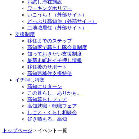
お試し滞在施設
ワーキングホリデー
いこうち！（外部サイト）
どっぷり高知旅（外部サイト）
二地域居住（外部サイト）
支援制度
移住までのステップ
高知家で暮らし隊会員制度
知っておきたい支援制度
最新市町村イチ押し情報
移住後のサポート
高知県移住支援特使
イチ押し特集
高知にＵターン
この暮らし、ありかも。
高知暮らしフェア
高知就職・転職フェア
しごと・くらし相談会
好き積もる、高知
トップページ
> イベント一覧