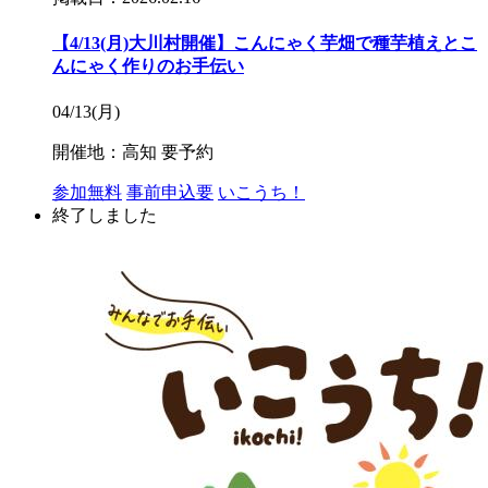
【4/13(月)大川村開催】こんにゃく芋畑で種芋植えとこ
んにゃく作りのお手伝い
04/13(月)
開催地：高知
要予約
参加無料
事前申込要
いこうち！
終了しました