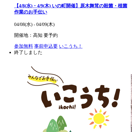
【4/8(水)・4/9(木) いの町開催】原木舞茸の殺菌・植菌
作業のお手伝い
04/08(水) - 04/09(木)
開催地：高知
要予約
参加無料
事前申込要
いこうち！
終了しました