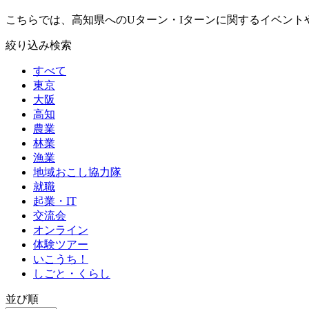
こちらでは、高知県へのUターン・Iターンに関するイベント
絞り込み検索
すべて
東京
大阪
高知
農業
林業
漁業
地域おこし協力隊
就職
起業・IT
交流会
オンライン
体験ツアー
いこうち！
しごと・くらし
並び順