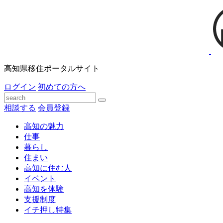
高知県移住ポータルサイト
ログイン
初めての方へ
相談する
会員登録
高知の魅力
仕事
暮らし
住まい
高知に住む人
イベント
高知を体験
支援制度
イチ押し特集