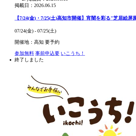
掲載日：2026.06.15
【7/24(金)・7/25(土)高知市開催】宵闇を彩る"芝居
07/24(金) - 07/25(土)
開催地：高知
要予約
参加無料
事前申込要
いこうち！
終了しました