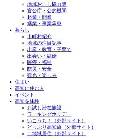
地域おこし協力隊
官公庁・公的機関
起業・開業
継業・事業承継
暮らし
市町村紹介
地域の注目記事
出産・教育・子育て
出会い・結婚
医療・福祉
防災・安全
観光・楽しみ
住まい
高知に住む人
イベント
高知を体験
お試し滞在施設
ワーキングホリデー
いこうち！（外部サイト）
どっぷり高知旅（外部サイト）
二地域居住（外部サイト）