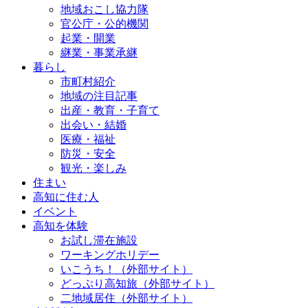
地域おこし協力隊
官公庁・公的機関
起業・開業
継業・事業承継
暮らし
市町村紹介
地域の注目記事
出産・教育・子育て
出会い・結婚
医療・福祉
防災・安全
観光・楽しみ
住まい
高知に住む人
イベント
高知を体験
お試し滞在施設
ワーキングホリデー
いこうち！（外部サイト）
どっぷり高知旅（外部サイト）
二地域居住（外部サイト）