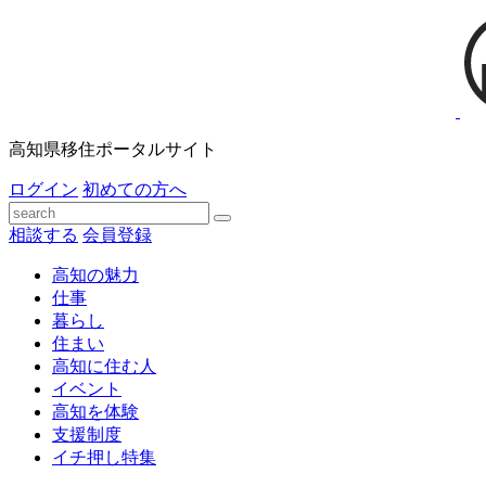
高知県移住ポータルサイト
ログイン
初めての方へ
相談する
会員登録
高知の魅力
仕事
暮らし
住まい
高知に住む人
イベント
高知を体験
支援制度
イチ押し特集