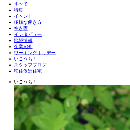
すべて
特集
イベント
多様な働き方
空き家
インタビュー
地域情報
企業紹介
ワーキングホリデー
いこうち！
スタッフブログ
移住促進住宅
いこうち！