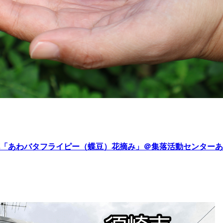
「あわバタフライピー（蝶豆）花摘み」＠集落活動センターあ