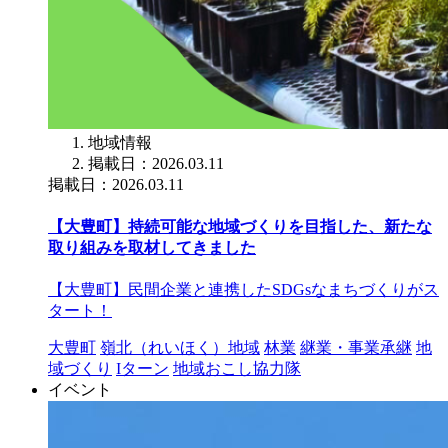
地域情報
掲載日：2026.03.11
掲載日：2026.03.11
【大豊町】持続可能な地域づくりを目指した、新たな
取り組みを取材してきました
【大豊町】民間企業と連携したSDGsなまちづくりがス
タート！
大豊町
嶺北（れいほく）地域
林業
継業・事業承継
地
域づくり
Iターン
地域おこし協力隊
イベント