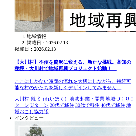
地域情報
掲載日：2026.02.13
掲載日：2026.02.13
【大川村】不便を贅沢に変える、新たな挑戦。高知の
秘境・大川村で地域再興プロジェクト始動！
ここにしかない時間の流れを大切にしながら、持続可
能な村のかたちを新しくデザインしてみません…
大川村
嶺北（れいほく）地域
起業・開業
地域づくり
I
ターン
Uターン
20代で移住
30代で移住
40代で移住
地
域おこし協力隊
インタビュー