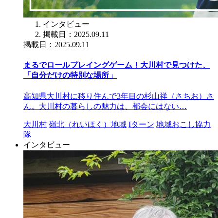
インタビュー
掲載日：2025.09.11
掲載日：2025.09.11
まるでロールプレイングゲーム！大川村で見つけた、
「自分だけの特別な場所」
高知県大川村に移り住んで3年目の杉山祥（さちお）さ
ん。大川村の暮らしの魅力は、都会にはない…
大川村
嶺北（れいほく）地域
Iターン
地域おこし協力
隊
インタビュー