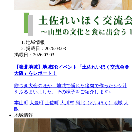
地域情報
掲載日：2026.03.03
掲載日：2026.03.03
【嶺北地域】地域PRイベント「土佐れいほく交流会＠
大阪」をレポート！
餅つき大会のほか、地域で捕れた猪肉で作ったシシ汁
をふるまいました。その様子をご紹介します♪
本山町
大豊町
土佐町
大川村
嶺北（れいほく）地域
大
阪
地域情報