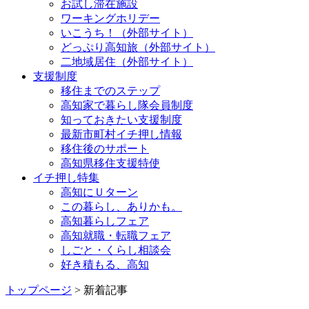
お試し滞在施設
ワーキングホリデー
いこうち！（外部サイト）
どっぷり高知旅（外部サイト）
二地域居住（外部サイト）
支援制度
移住までのステップ
高知家で暮らし隊会員制度
知っておきたい支援制度
最新市町村イチ押し情報
移住後のサポート
高知県移住支援特使
イチ押し特集
高知にＵターン
この暮らし、ありかも。
高知暮らしフェア
高知就職・転職フェア
しごと・くらし相談会
好き積もる、高知
トップページ
> 新着記事