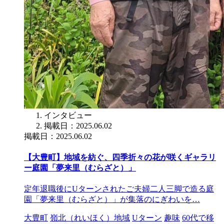
インタビュー
掲載日：2025.06.02
掲載日：2025.06.02
【大豊町】地域を紡ぐ、四季折々の花が咲くギャラリ
ー庭園「夢来里（むらざと）」
定年退職後にUターンされたご夫婦二人三脚で造る庭
園「夢来里（むらざと）」が集落のにぎわいを…
大豊町
嶺北（れいほく）地域
Uターン
趣味
60代で移