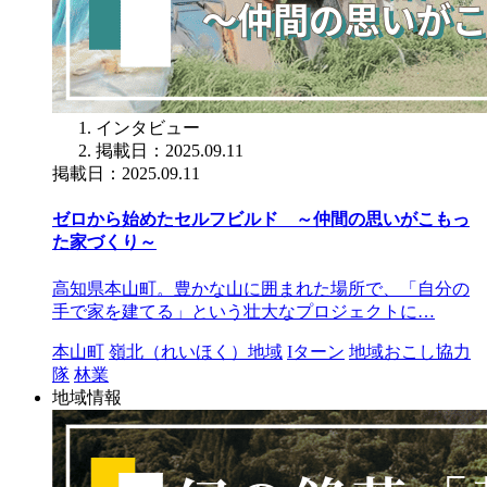
インタビュー
掲載日：2025.09.11
掲載日：2025.09.11
ゼロから始めたセルフビルド ～仲間の思いがこもっ
た家づくり～
高知県本山町。豊かな山に囲まれた場所で、「自分の
手で家を建てる」という壮大なプロジェクトに…
本山町
嶺北（れいほく）地域
Iターン
地域おこし協力
隊
林業
地域情報