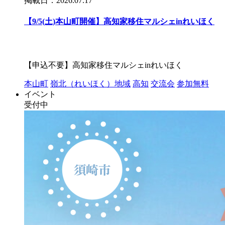
掲載日：2026.07.17
【9/5(土)本山町開催】高知家移住マルシェinれいほく
【申込不要】高知家移住マルシェinれいほく
本山町
嶺北（れいほく）地域
高知
交流会
参加無料
イベント
受付中