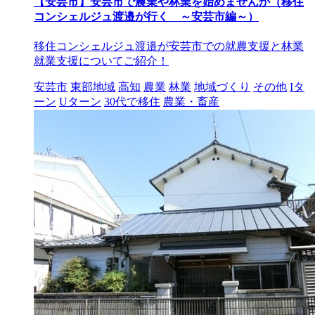
【安芸市】安芸市で農業や林業を始めませんか（移住
コンシェルジュ渡邉が行く ～安芸市編～）
移住コンシェルジュ渡邉が安芸市での就農支援と林業
就業支援についてご紹介！
安芸市
東部地域
高知
農業
林業
地域づくり
その他
Iタ
ーン
Uターン
30代で移住
農業・畜産