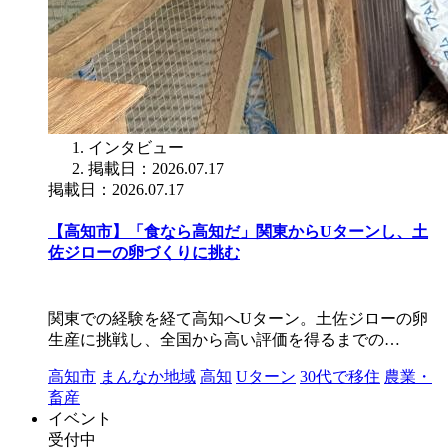
インタビュー
掲載日：2026.07.17
掲載日：2026.07.17
【高知市】「食なら高知だ」関東からUターンし、土
佐ジローの卵づくりに挑む
関東での経験を経て高知へUターン。土佐ジローの卵
生産に挑戦し、全国から高い評価を得るまでの…
高知市
まんなか地域
高知
Uターン
30代で移住
農業・
畜産
イベント
受付中