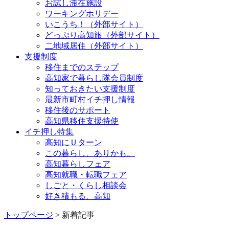
お試し滞在施設
ワーキングホリデー
いこうち！（外部サイト）
どっぷり高知旅（外部サイト）
二地域居住（外部サイト）
支援制度
移住までのステップ
高知家で暮らし隊会員制度
知っておきたい支援制度
最新市町村イチ押し情報
移住後のサポート
高知県移住支援特使
イチ押し特集
高知にＵターン
この暮らし、ありかも。
高知暮らしフェア
高知就職・転職フェア
しごと・くらし相談会
好き積もる、高知
トップページ
> 新着記事