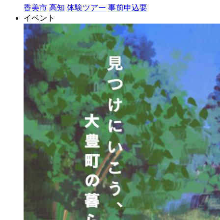
香美市
高知
体験ツアー
事前申込要
イベント