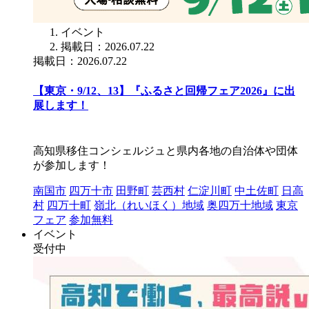
イベント
掲載日：2026.07.22
掲載日：2026.07.22
【東京・9/12、13】『ふるさと回帰フェア2026』に出
展します！
高知県移住コンシェルジュと県内各地の自治体や団体
が参加します！
南国市
四万十市
田野町
芸西村
仁淀川町
中土佐町
日高
村
四万十町
嶺北（れいほく）地域
奥四万十地域
東京
フェア
参加無料
イベント
受付中