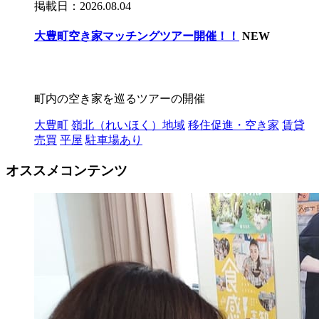
掲載日：2026.08.04
大豊町空き家マッチングツアー開催！！
NEW
町内の空き家を巡るツアーの開催
大豊町
嶺北（れいほく）地域
移住促進・空き家
賃貸
売買
平屋
駐車場あり
オススメコンテンツ