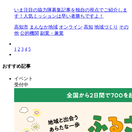
いま注目の協力隊募集記事を独自の視点でご紹介しま
す！人気ミッションは早い者勝ちですよ！
高知市
まんなか地域
オンライン
高知
地域づくり
その
他
公的機関
副業・兼業
1
2
3
4
5
おすすめ記事
イベント
受付中