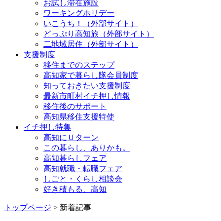
お試し滞在施設
ワーキングホリデー
いこうち！（外部サイト）
どっぷり高知旅（外部サイト）
二地域居住（外部サイト）
支援制度
移住までのステップ
高知家で暮らし隊会員制度
知っておきたい支援制度
最新市町村イチ押し情報
移住後のサポート
高知県移住支援特使
イチ押し特集
高知にＵターン
この暮らし、ありかも。
高知暮らしフェア
高知就職・転職フェア
しごと・くらし相談会
好き積もる、高知
トップページ
> 新着記事