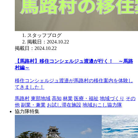
スタッフブログ
掲載日：2024.10.22
掲載日：2024.10.22
【馬路村】移住コンシェルジュ渡邉が行く！ ～馬路
村編～
移住コンシェルジュ渡邉が馬路村の移住案内を体験し
てきました！
馬路村
東部地域
高知
林業
医療・福祉
地域づくり
その
他
副業・兼業
お試し滞在施設
地域おこし協力隊
協力隊特集