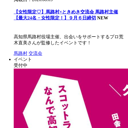
【女性限定♡】馬路村×ときめき交流会 馬路村主催
【最大24名・女性限定！】９月６日締切
NEW
高知県馬路村役場主催、出会いをサポートするプロ荒
木直美さんが監修したイベントです！
馬路村
交流会
イベント
受付中