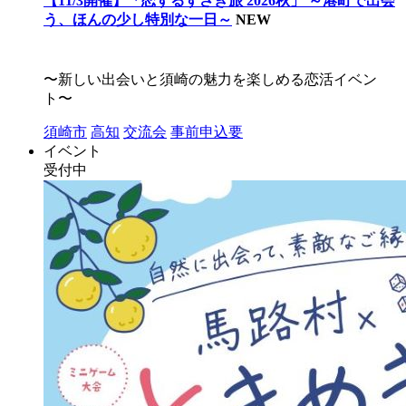
【11/3開催】「恋するすさき旅 2026秋」 ～港町で出会
う、ほんの少し特別な一日～
NEW
〜新しい出会いと須崎の魅力を楽しめる恋活イベン
ト〜
須崎市
高知
交流会
事前申込要
イベント
受付中