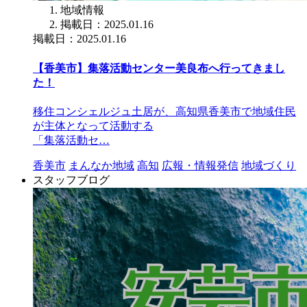
地域情報
掲載日：2025.01.16
掲載日：2025.01.16
【香美市】集落活動センター美良布へ行ってきまし
た！
移住コンシェルジュ土居が、高知県香美市で地域住民
が主体となって活動する
「集落活動セ…
香美市
まんなか地域
高知
広報・情報発信
地域づくり
スタッフブログ