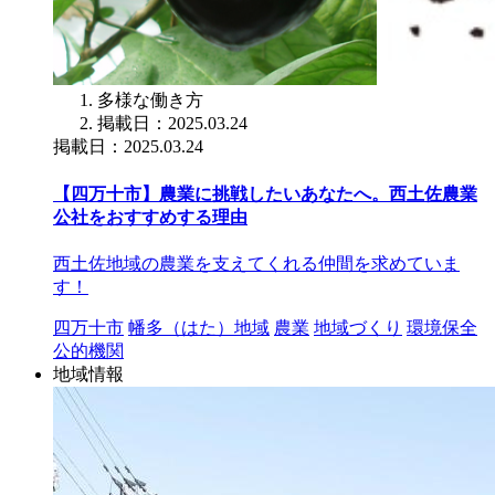
多様な働き方
掲載日：2025.03.24
掲載日：2025.03.24
【四万十市】農業に挑戦したいあなたへ。西土佐農業
公社をおすすめする理由
西土佐地域の農業を支えてくれる仲間を求めていま
す！
四万十市
幡多（はた）地域
農業
地域づくり
環境保全
公的機関
地域情報