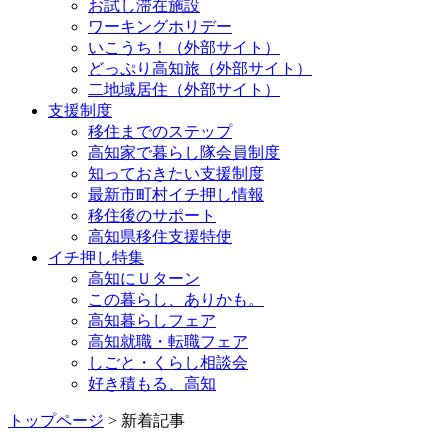
お試し滞在施設
ワーキングホリデー
いこうち！（外部サイト）
どっぷり高知旅（外部サイト）
二地域居住（外部サイト）
支援制度
移住までのステップ
高知家で暮らし隊会員制度
知っておきたい支援制度
最新市町村イチ押し情報
移住後のサポート
高知県移住支援特使
イチ押し特集
高知にＵターン
この暮らし、ありかも。
高知暮らしフェア
高知就職・転職フェア
しごと・くらし相談会
好き積もる、高知
トップページ
> 新着記事