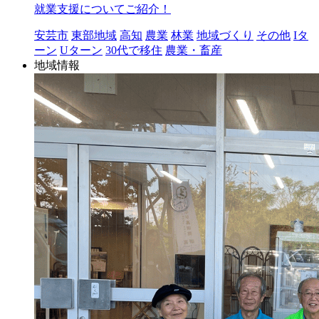
就業支援についてご紹介！
安芸市
東部地域
高知
農業
林業
地域づくり
その他
Iタ
ーン
Uターン
30代で移住
農業・畜産
地域情報