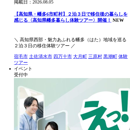
掲載日：2026.08.05
【高知県・幡多6市町村】２泊３日で移住後の暮らしを
感じる〈高知県幡多暮らし体験ツアー〉開催！
NEW
＼ 高知県西部・魅力あふれる幡多（はた）地域を巡る
２泊３日の移住体験ツアー ／
宿毛市
土佐清水市
四万十市
大月町
三原村
黒潮町
体験
ツアー
イベント
受付中