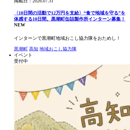
掲載日：2026.07.31
〈10日間の活動で12万円を支給〉“食で地域を守る”を
体感する10日間。黒潮町缶詰製作所インターン募集！
NEW
インターンで黒潮町地域おこし協力隊をおためし！
黒潮町
高知
地域おこし協力隊
イベント
受付中