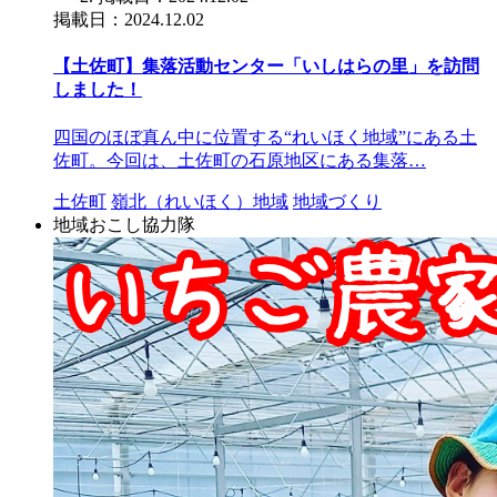
掲載日：2024.12.02
【土佐町】集落活動センター「いしはらの里」を訪問
しました！
四国のほぼ真ん中に位置する“れいほく地域”にある土
佐町。今回は、土佐町の石原地区にある集落…
土佐町
嶺北（れいほく）地域
地域づくり
地域おこし協力隊