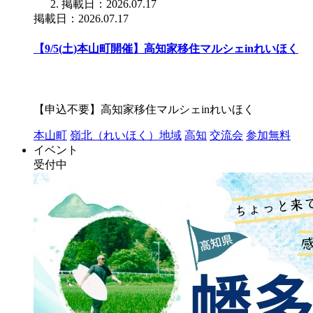
掲載日：2026.07.17
掲載日：2026.07.17
【9/5(土)本山町開催】高知家移住マルシェinれいほく
【申込不要】高知家移住マルシェinれいほく
本山町
嶺北（れいほく）地域
高知
交流会
参加無料
イベント
受付中