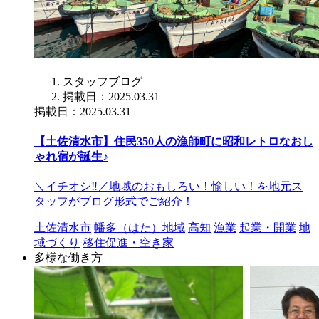
スタッフブログ
掲載日：2025.03.31
掲載日：2025.03.31
【土佐清水市】住民350人の漁師町に昭和レトロなおし
ゃれ宿が誕生♪
＼イチオシ‼／地域のおもしろい！愉しい！を地元ス
タッフがブログ形式でご紹介！
土佐清水市
幡多（はた）地域
高知
漁業
起業・開業
地
域づくり
移住促進・空き家
多様な働き方