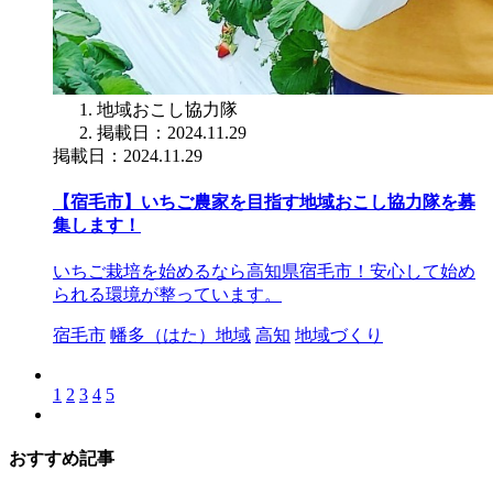
地域おこし協力隊
掲載日：2024.11.29
掲載日：2024.11.29
【宿毛市】いちご農家を目指す地域おこし協力隊を募
集します！
いちご栽培を始めるなら高知県宿毛市！安心して始め
られる環境が整っています。
宿毛市
幡多（はた）地域
高知
地域づくり
1
2
3
4
5
おすすめ記事