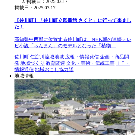
掲載日：2025.03.17
掲載日：2025.03.17
【佐川町】「佐川町立図書館 さくと」に行って来まし
た！
高知県中西部に位置する佐川町は、NHK朝の連続テレ
ビ小説「らんまん」のモデルとなった「植物…
佐川町
仁淀川流域地域
広報・情報発信
企画・商品開
発
地域づくり
教育関連
文化・芸術・伝統工芸
ＩＴ・
情報通信
地域おこし協力隊
地域情報