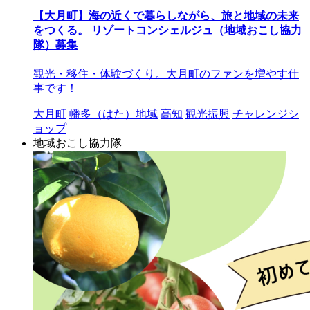
【大月町】海の近くで暮らしながら、旅と地域の未来
をつくる。 リゾートコンシェルジュ（地域おこし協力
隊）募集
観光・移住・体験づくり。大月町のファンを増やす仕
事です！
大月町
幡多（はた）地域
高知
観光振興
チャレンジシ
ョップ
地域おこし協力隊