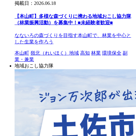
掲載日：2026.06.18
【本山町】多様な森づくりに携わる地域おこし協力隊
（林業振興活動）を募集中！■未経験者歓迎■
なないろの森づくりを目指す本山町で、林業を中心と
した生業を作ろう
本山町
嶺北（れいほく）地域
高知
林業
環境保全
副
業・兼業
地域おこし協力隊