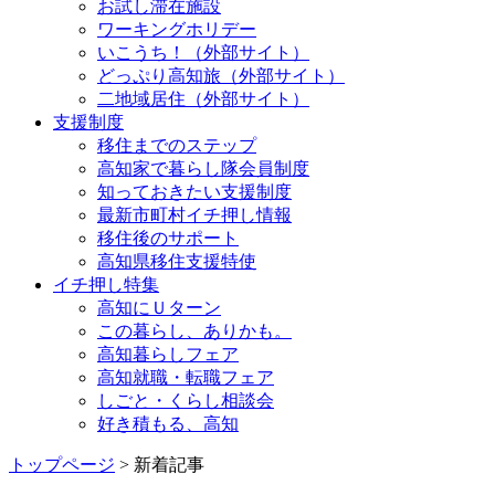
お試し滞在施設
ワーキングホリデー
いこうち！（外部サイト）
どっぷり高知旅（外部サイト）
二地域居住（外部サイト）
支援制度
移住までのステップ
高知家で暮らし隊会員制度
知っておきたい支援制度
最新市町村イチ押し情報
移住後のサポート
高知県移住支援特使
イチ押し特集
高知にＵターン
この暮らし、ありかも。
高知暮らしフェア
高知就職・転職フェア
しごと・くらし相談会
好き積もる、高知
トップページ
> 新着記事