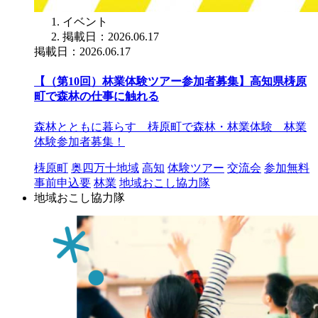
イベント
掲載日：2026.06.17
掲載日：2026.06.17
【（第10回）林業体験ツアー参加者募集】高知県梼原
町で森林の仕事に触れる
森林とともに暮らす 梼原町で森林・林業体験 林業
体験参加者募集！
梼原町
奥四万十地域
高知
体験ツアー
交流会
参加無料
事前申込要
林業
地域おこし協力隊
地域おこし協力隊