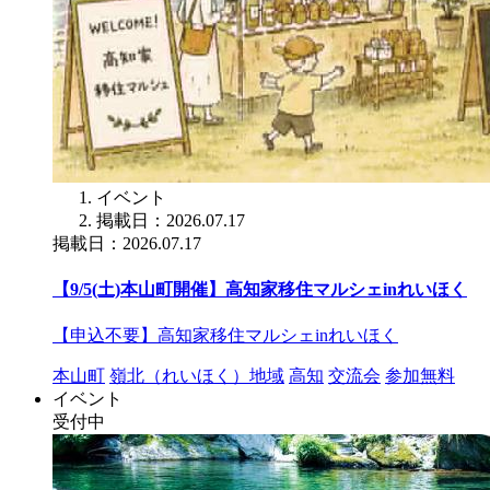
イベント
掲載日：2026.07.17
掲載日：2026.07.17
【9/5(土)本山町開催】高知家移住マルシェinれいほく
【申込不要】高知家移住マルシェinれいほく
本山町
嶺北（れいほく）地域
高知
交流会
参加無料
イベント
受付中