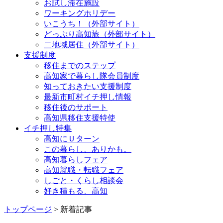
お試し滞在施設
ワーキングホリデー
いこうち！（外部サイト）
どっぷり高知旅（外部サイト）
二地域居住（外部サイト）
支援制度
移住までのステップ
高知家で暮らし隊会員制度
知っておきたい支援制度
最新市町村イチ押し情報
移住後のサポート
高知県移住支援特使
イチ押し特集
高知にＵターン
この暮らし、ありかも。
高知暮らしフェア
高知就職・転職フェア
しごと・くらし相談会
好き積もる、高知
トップページ
> 新着記事