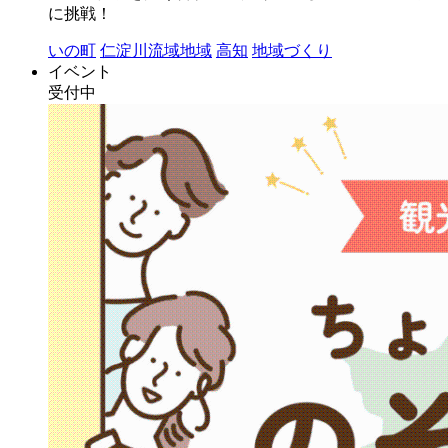
に挑戦！
いの町
仁淀川流域地域
高知
地域づくり
イベント
受付中