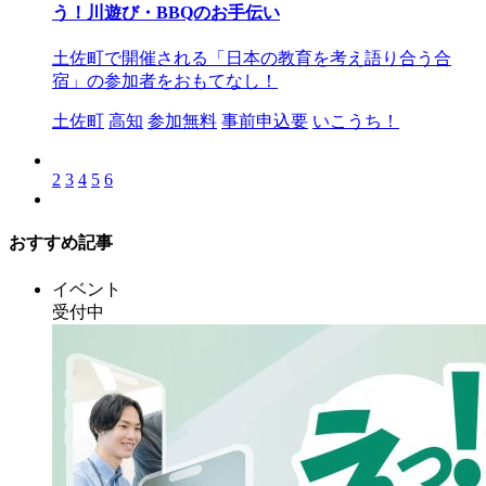
う！川遊び・BBQのお手伝い
土佐町で開催される「日本の教育を考え語り合う合
宿」の参加者をおもてなし！
土佐町
高知
参加無料
事前申込要
いこうち！
2
3
4
5
6
おすすめ記事
イベント
受付中