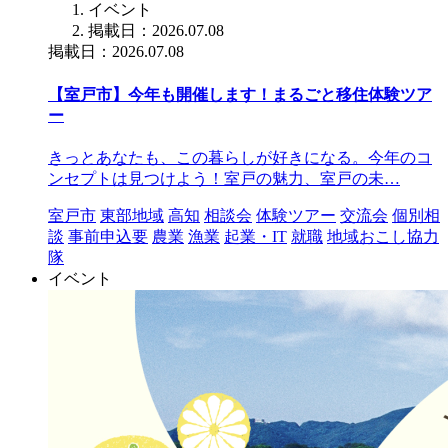
イベント
掲載日：2026.07.08
掲載日：2026.07.08
【室戸市】今年も開催します！まるごと移住体験ツア
ー
きっとあなたも、この暮らしが好きになる。今年のコ
ンセプトは見つけよう！室戸の魅力、室戸の未…
室戸市
東部地域
高知
相談会
体験ツアー
交流会
個別相
談
事前申込要
農業
漁業
起業・IT
就職
地域おこし協力
隊
イベント